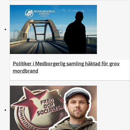
Politiker i Medborgerlig samling häktad för grov
mordbrand