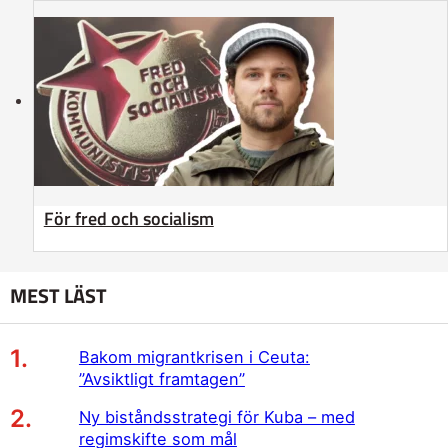
För fred och socialism
MEST LÄST
Bakom migrantkrisen i Ceuta:
”Avsiktligt framtagen”
Ny biståndsstrategi för Kuba – med
regimskifte som mål