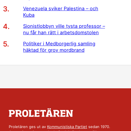
Venezuela sviker Palestina – och
Kuba
Sionistlobbyn ville tysta professor –
nu får han rätt i arbetsdomstolen
Politiker i Medborgerlig samling
häktad för grov mordbrand
Proletären ges ut av
Kommunistiska Partiet
sedan 1970.