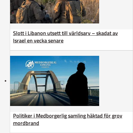
Slott i Libanon utsett till världsarv – skadat av
Israel en vecka senare
Politiker i Medborgerlig samling häktad för grov
mordbrand