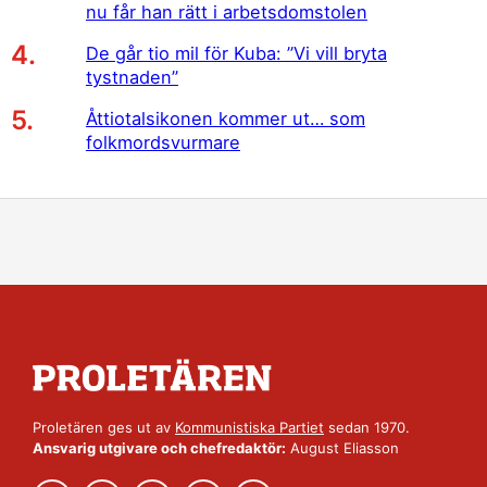
nu får han rätt i arbetsdomstolen
De går tio mil för Kuba: ”Vi vill bryta
tystnaden”
Åttiotalsikonen kommer ut… som
folkmordsvurmare
Proletären ges ut av
Kommunistiska Partiet
sedan 1970.
Ansvarig utgivare och chefredaktör:
August Eliasson