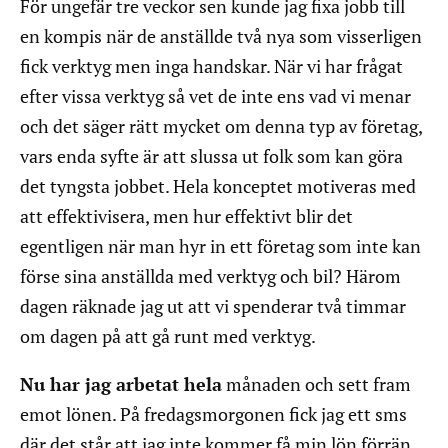
För ungefär tre veckor sen kunde jag fixa jobb till
en kompis när de anställde två nya som visserligen
fick verktyg men inga handskar. När vi har frågat
efter vissa verktyg så vet de inte ens vad vi menar
och det säger rätt mycket om denna typ av företag,
vars enda syfte är att slussa ut folk som kan göra
det tyngsta jobbet. Hela konceptet motiveras med
att effektivisera, men hur effektivt blir det
egentligen när man hyr in ett företag som inte kan
förse sina anställda med verktyg och bil? Härom
dagen räknade jag ut att vi spenderar två timmar
om dagen på att gå runt med verktyg.
Nu har jag arbetat hela
månaden och sett fram
emot lönen. På fredagsmorgonen fick jag ett sms
där det står att jag inte kommer få min lön förrän