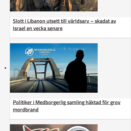
Slott i Libanon utsett till världsarv – skadat av
Israel en vecka senare
Politiker i Medborgerlig samling häktad för grov
mordbrand