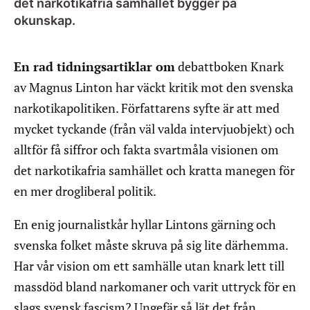
det narkotikafria samhället bygger på
okunskap.
En rad tidningsartiklar om
debattboken Knark
av Magnus Linton har väckt kritik mot den svenska
narkotikapolitiken. Författarens syfte är att med
mycket tyckande (från väl valda intervjuobjekt) och
alltför få siffror och fakta svartmåla visionen om
det narkotikafria samhället och kratta manegen för
en mer drogliberal politik.
En enig journalistkår hyllar Lintons gärning och
svenska folket måste skruva på sig lite därhemma.
Har vår vision om ett samhälle utan knark lett till
massdöd bland narkomaner och varit uttryck för en
slags svensk fascism? Ungefär så lät det från