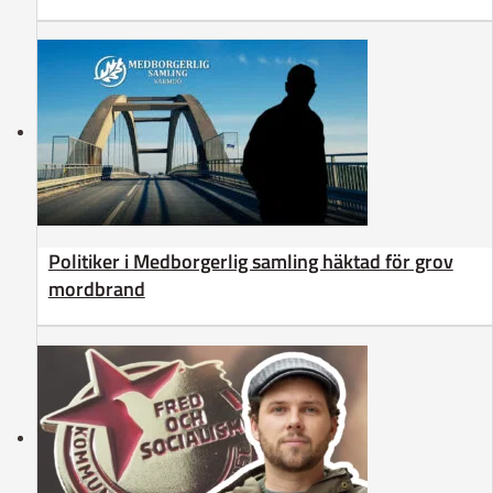
Politiker i Medborgerlig samling häktad för grov
mordbrand