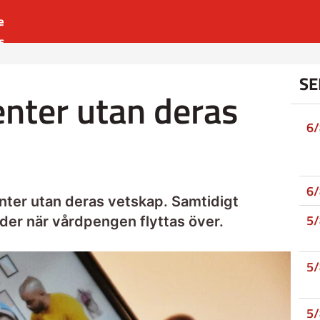
e
s
es
SE
r
ienter utan deras
t
6
6
enter utan deras vetskap. Samtidigt
5
nder när vårdpengen flyttas över.
5
5