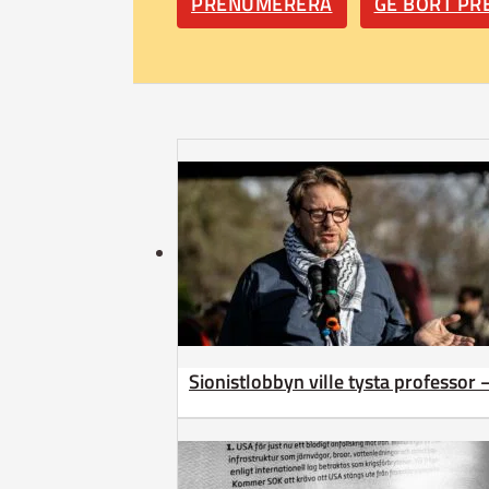
PRENUMERERA
GE BORT P
Sionistlobbyn ville tysta professor 