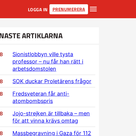
PRENUMERERA
LOGGA IN
NASTE ARTIKLARNA
/8
Sionistlobbyn ville tysta
professor – nu får han rätt i
arbetsdomstolen
/8
SOK duckar Proletärens frågor
/8
Fredsveteran får anti-
atombombspris
/8
Jojo-strejken är tillbaka – men
för att vinna krävs omtag
/8
Massbegravning i Gaza för 112