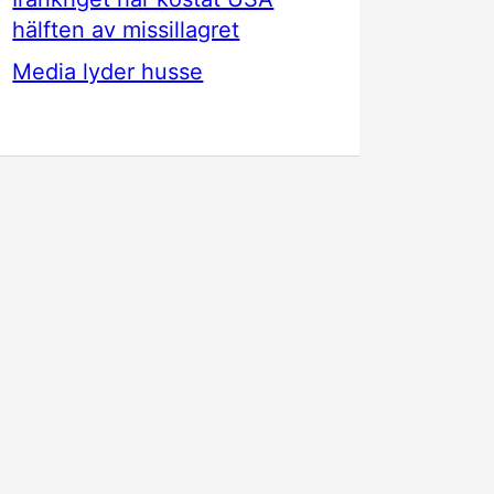
hälften av missillagret
Media lyder husse