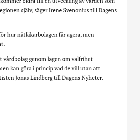
 kommer bidra till en utveckling av vården som
 regionen själv, säger Irene Svenonius till Dagens
 för hur nätläkarbolagen får agera, men
nt.
att vårdbolag genom lagen om valfrihet
men kan göra i princip vad de vill utan att
tisten Jonas Lindberg till Dagens Nyheter.