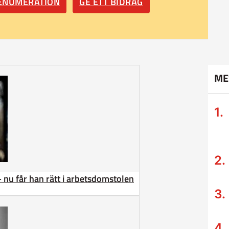
RENUMERATION
GE ETT BIDRAG
ME
– nu får han rätt i arbetsdomstolen