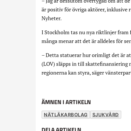
– Jag är dessutom övertygad om att de
är positiv för övriga aktörer, inklusive
Nyheter.
I Stockholm tas nu nya riktlinjer fram
många menar att det är alldeles för se
– Detta statuerar hur orimligt det är 
(LOV) släpps in till skattefinansiering 
regionerna kan styra, säger vänsterpar
ÄMNEN I ARTIKELN
NÄTLÄKARBOLAG
SJUKVÅRD
DELA ARTIKELN