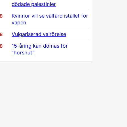
dödade palestinier
/8
Kvinnor vill se välfärd istället för
vapen
/8
Vulgariserad valrörelse
/8
15-åring kan dömas för
”horsnut”