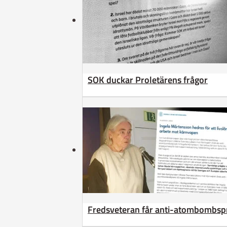
SOK duckar Proletärens frågor
Fredsveteran får anti-atombombsp