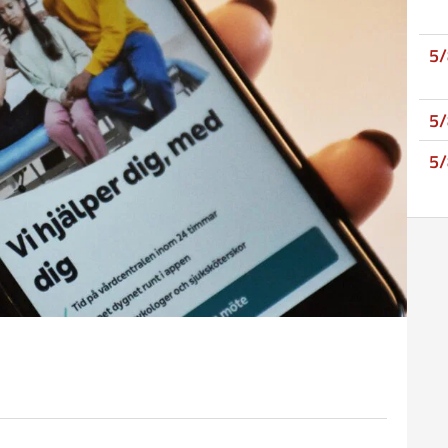
5
5
5