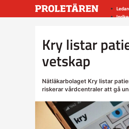
Ledar
Inrike
Utrik
Kultu
Kry listar pat
Sport
Insän
vetskap
Nätläkarbolaget Kry listar pati
riskerar vårdcentraler att gå u