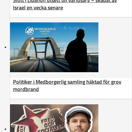
Slott i Libanon utsett till världsarv – skadat av
Israel en vecka senare
Politiker i Medborgerlig samling häktad för grov
mordbrand