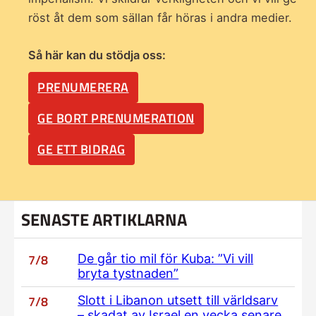
röst åt dem som sällan får höras i andra medier.
Så här kan du stödja oss:
PRENUMERERA
GE BORT PRENUMERATION
GE ETT BIDRAG
SENASTE ARTIKLARNA
7/8
De går tio mil för Kuba: ”Vi vill
bryta tystnaden”
7/8
Slott i Libanon utsett till världsarv
– skadat av Israel en vecka senare