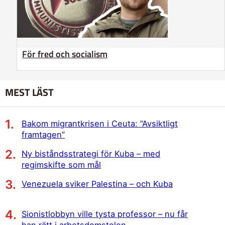
För fred och socialism
MEST LÄST
Bakom migrantkrisen i Ceuta: ”Avsiktligt
framtagen”
Ny biståndsstrategi för Kuba – med
regimskifte som mål
Venezuela sviker Palestina – och Kuba
Sionistlobbyn ville tysta professor – nu får
han rätt i arbetsdomstolen