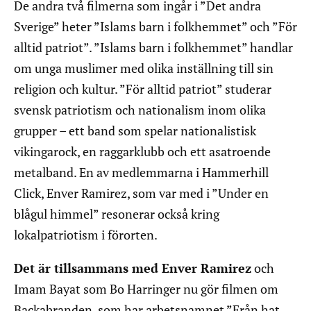
De andra två filmerna som ingår i ”Det andra
Sverige” heter ”Islams barn i folkhemmet” och ”För
alltid patriot”. ”Islams barn i folkhemmet” handlar
om unga muslimer med olika inställning till sin
religion och kultur. ”För alltid patriot” studerar
svensk patriotism och nationalism inom olika
grupper – ett band som spelar nationalistisk
vikingarock, en raggarklubb och ett asatroende
metalband. En av medlemmarna i Hammerhill
Click, Enver Ramirez, som var med i ”Under en
blågul himmel” resonerar också kring
lokalpatriotism i förorten.
Det är tillsammans med Enver Ramirez
och
Imam Bayat som Bo Harringer nu gör filmen om
Backabranden, som har arbetsnamnet ”Från hat