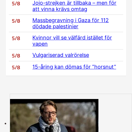
5/8
Jojo-strejken är tillbaka – men för
att vinna krävs omtag
5/8
Massbegravning i Gaza för 112
dödade palestinier
5/8
Kvinnor vill se välfärd istället för
vapen
5/8
Vulgariserad valrörelse
5/8
15-åring kan dömas för ”horsnut”