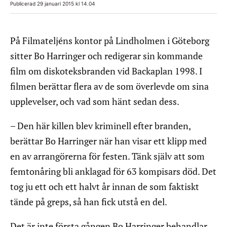
Publicerad 29 januari 2015 kl 14.04
På Filmateljéns kontor på Lindholmen i Göteborg
sitter Bo Harringer och redigerar sin kommande
film om diskoteksbranden vid Backaplan 1998. I
filmen berättar flera av de som överlevde om sina
upplevelser, och vad som hänt sedan dess.
– Den här killen blev kriminell efter branden,
berättar Bo Harringer när han visar ett klipp med
en av arrangörerna för festen. Tänk själv att som
femtonåring bli anklagad för 63 kompisars död. Det
tog ju ett och ett halvt år innan de som faktiskt
tände på greps, så han fick utstå en del.
Det är inte första gången Bo Harringer behandlar