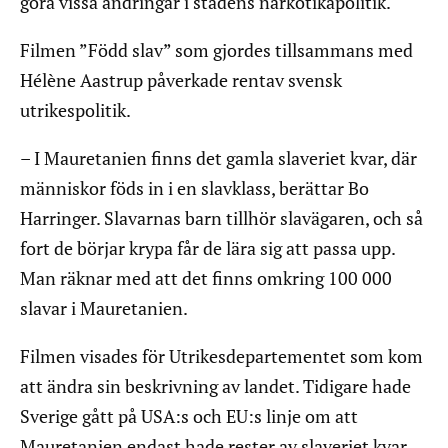
göra vissa ändringar i stadens narkotikapolitik.
Filmen ”Född slav” som gjordes tillsammans med
Hélène Aastrup påverkade rentav svensk
utrikespolitik.
– I Mauretanien finns det gamla slaveriet kvar, där
människor föds in i en slavklass, berättar Bo
Harringer. Slavarnas barn tillhör slavägaren, och så
fort de börjar krypa får de lära sig att passa upp.
Man räknar med att det finns omkring 100 000
slavar i Mauretanien.
Filmen visades för Utrikesdepartementet som kom
att ändra sin beskrivning av landet. Tidigare hade
Sverige gått på USA:s och EU:s linje om att
Mauretanien endast hade rester av slaveriet kvar,