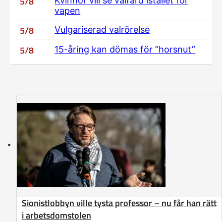
5/8
Kvinnor vill se välfärd istället för
vapen
5/8
Vulgariserad valrörelse
5/8
15-åring kan dömas för ”horsnut”
Sionistlobbyn ville tysta professor – nu får han rätt
i arbetsdomstolen