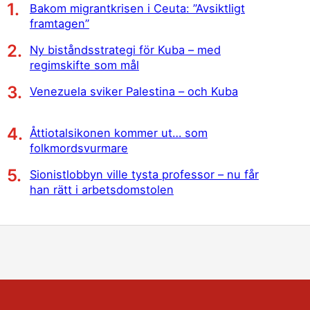
Bakom migrantkrisen i Ceuta: ”Avsiktligt
framtagen”
Ny biståndsstrategi för Kuba – med
regimskifte som mål
Venezuela sviker Palestina – och Kuba
Åttiotalsikonen kommer ut… som
folkmordsvurmare
Sionistlobbyn ville tysta professor – nu får
han rätt i arbetsdomstolen