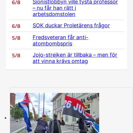
6/8
Sionistlobbyn ville tysta professor
– nu får han rätt i
arbetsdomstolen
6/8
SOK duckar Proletärens frågor
5/8
Fredsveteran får anti-
atombombspris
5/8
Jojo-strejken är tillbaka – men för
att vinna krävs omtag