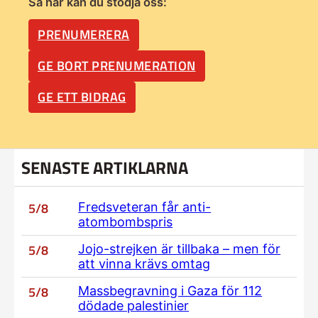
Så här kan du stödja oss:
PRENUMERERA
GE BORT PRENUMERATION
GE ETT BIDRAG
SENASTE ARTIKLARNA
5/8
Fredsveteran får anti-
atombombspris
5/8
Jojo-strejken är tillbaka – men för
att vinna krävs omtag
5/8
Massbegravning i Gaza för 112
dödade palestinier