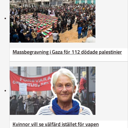
Massbegravning i Gaza för 112 dödade palestinier
Kvinnor vill se välfärd istället för vapen