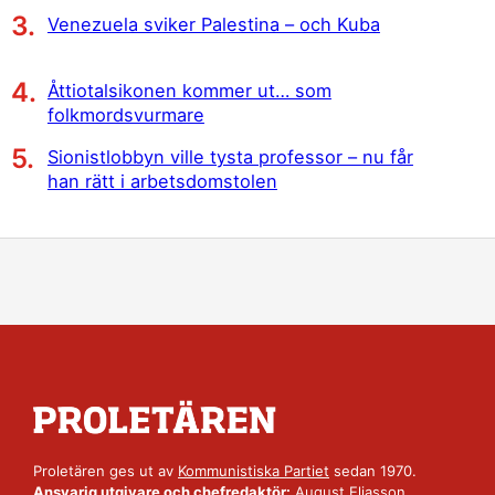
Venezuela sviker Palestina – och Kuba
Åttiotalsikonen kommer ut… som
folkmordsvurmare
Sionistlobbyn ville tysta professor – nu får
han rätt i arbetsdomstolen
Proletären ges ut av
Kommunistiska Partiet
sedan 1970.
Ansvarig utgivare och chefredaktör:
August Eliasson