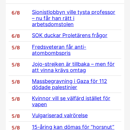
6/8
Sionistlobbyn ville tysta professor
– nu får han rätt i
arbetsdomstolen
6/8
SOK duckar Proletärens frågor
5/8
Fredsveteran får anti-
atombombspris
5/8
Jojo-strejken är tillbaka – men för
att vinna krävs omtag
5/8
Massbegravning i Gaza för 112
dödade palestinier
5/8
Kvinnor vill se välfärd istället för
vapen
5/8
Vulgariserad valrörelse
5/8
15-åring kan dömas för ”horsnut”