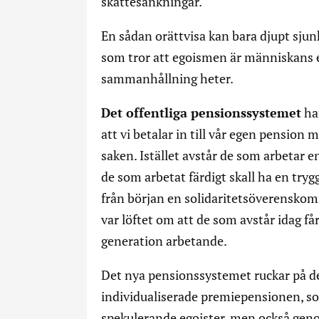
skattesänkningar.
En sådan orättvisa kan bara djupt sjun
som tror att egoismen är människans en
sammanhållning heter.
Det offentliga pensionssystemet
han
att vi betalar in till vår egen pension m
saken. Istället avstår de som arbetar e
de som arbetat färdigt skall ha en tryg
från början en solidaritetsöverensko
var löftet om att de som avstår idag får
generation arbetande.
Det nya pensionssystemet ruckar på de
individualiserade premiepensionen, som
spekulerande egoister, men också geno