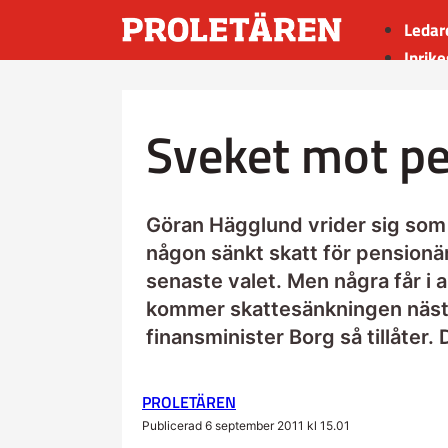
Ledar
Inrike
Utrik
Kultu
Sveket mot p
Sport
Insän
Göran Hägglund vrider sig som e
någon sänkt skatt för pensionä
senaste valet. Men några får i a
kommer skattesänkningen nästa
finansminister Borg så tillåter.
PROLETÄREN
Publicerad 6 september 2011 kl 15.01