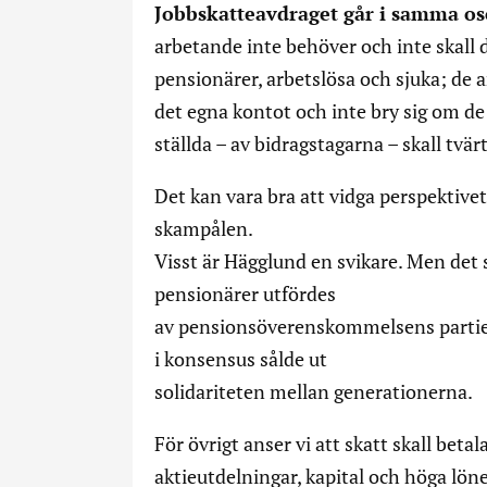
Jobbskatteavdraget går i samma oso
arbetande inte behöver och inte skall 
pensionärer, arbetslösa och sjuka; de 
det egna kontot och inte bry sig om de
ställda – av bidragstagarna – skall tvä
Det kan vara bra att vidga perspektive
skampålen.
Visst är Hägglund en svikare. Men de
pensionärer utfördes
av pensionsöverenskommelsens partier
i konsensus sålde ut
solidariteten mellan generationerna.
För övrigt anser vi att skatt skall betal
aktieutdelningar, kapital och höga lön