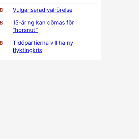
/8
Vulgariserad valrörelse
/8
15-åring kan dömas för
”horsnut”
/8
Tidöpartierna vill ha ny
flyktingkris