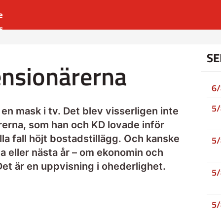
e
s
es
SE
r
ensionärerna
t
6
5
n mask i tv. Det blev visserligen inte
rerna, som han och KD lovade inför
lla fall höjt bostadstillägg. Och kanske
5
 eller nästa år – om ekonomin och
 Det är en uppvisning i ohederlighet.
5
5