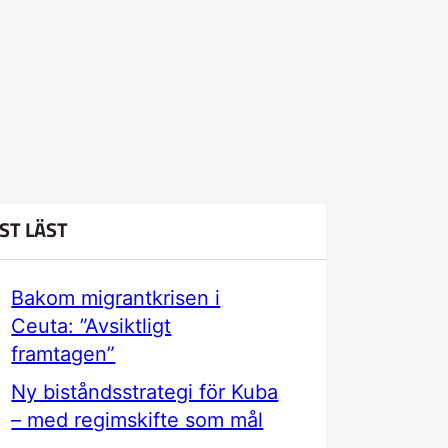
ST LÄST
Bakom migrantkrisen i
Ceuta: ”Avsiktligt
framtagen”
Ny biståndsstrategi för Kuba
– med regimskifte som mål