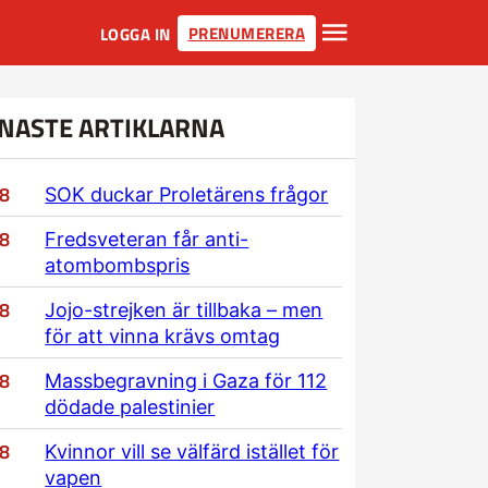
PRENUMERERA
LOGGA IN
NASTE ARTIKLARNA
/8
SOK duckar Proletärens frågor
/8
Fredsveteran får anti-
atombombspris
/8
Jojo-strejken är tillbaka – men
för att vinna krävs omtag
/8
Massbegravning i Gaza för 112
dödade palestinier
/8
Kvinnor vill se välfärd istället för
vapen