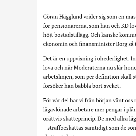
Göran Hägglund vrider sig som en mask 
för pensionärerna, som han och KD lovad
höjt bostadstillägg. Och kanske komme
ekonomin och finansminister Borg så ti
Det är en uppvisning i ohederlighet. I
lova och när Moderaterna nu slår hon
arbetslinjen, som per definition skall 
försöker han babbla bort sveket.
För vår del har vi från början vänt oss
lågavlönade arbetare mer pengar i plån
orättvis skatteprincip. De med allra lä
– straffbeskattas samtidigt som de som 