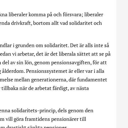
kna liberaler komma på och försvara; liberaler
da drivkraft, bortom allt vad solidaritet och
dlar i grunden om solidaritet. Det är alls inte så
edan vi arbetar, det är det liberala sättet att se på
n del av sin lön, genom pensionsavgiften, för att
g ålderdom. Pensionssystemet är eller var i alla
mmelse mellan generationerna, där fundamentet
 tillbaka när de arbetat färdigt, av nästa
nna solidaritets-princip, dels genom den
 vill göra framtidens pensionärer till
m drastiskt sänkta pensioner.