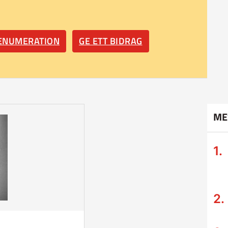
RENUMERATION
GE ETT BIDRAG
ME