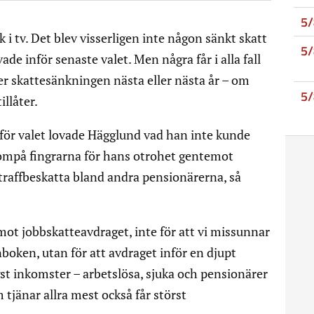
5
i tv. Det blev visserligen inte någon sänkt skatt
5
e inför senaste valet. Men några får i alla fall
r skattesänkningen nästa eller nästa år – om
5
llåter.
nför valet lovade Hägglund vad han inte kunde
ompå fingrarna för hans otrohet gentemot
straffbeskatta bland andra pensionärerna, så
 mot jobbskatteavdraget, inte för att vi missunnar
boken, utan för att avdraget inför en djupt
gst inkomster – arbetslösa, sjuka och pensionärer
tjänar allra mest också får störst