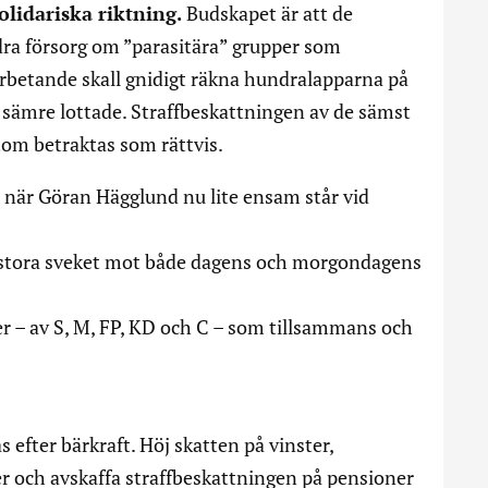
lidariska riktning.
Budskapet är att de
dra försorg om ”parasitära” grupper som
arbetande skall gnidigt räkna hundralapparna på
 sämre lottade. Straffbeskattningen av de sämst
rtom betraktas som rättvis.
t när Göran Hägglund nu lite ensam står vid
t stora sveket mot både dagens och morgondagens
 – av S, M, FP, KD och C – som tillsammans och
as efter bärkraft. Höj skatten på vinster,
er och avskaffa straffbeskattningen på pensioner