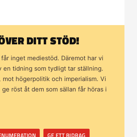
VER DITT STÖD!
i får inget mediestöd. Däremot har vi
av en tidning som
tydligt tar ställning.
, mot högerpolitik och imperialism. Vi
ll ge röst åt dem som sällan får höras i
RENUMERATION
GE ETT BIDRAG