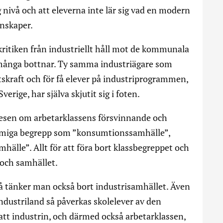
g nivå och att eleverna inte lär sig vad en modern
unskaper.
 kritiken från industriellt håll mot de kommunala
ånga bottnar. Ty samma industriägare som
etskraft och för få elever på industriprogrammen,
erige, har själva skjutit sig i foten.
sen om arbetarklassens försvinnande och
ummiga begrepp som ”konsumtionssamhälle”,
älle”. Allt för att föra bort klassbegreppet och
 och samhället.
å tänker man också bort industrisamhället. Även
industriland så påverkas skolelever av den
att industrin, och därmed också arbetarklassen,