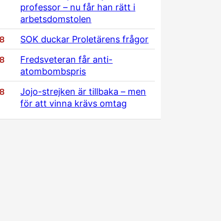
professor – nu får han rätt i
arbetsdomstolen
/8
SOK duckar Proletärens frågor
/8
Fredsveteran får anti-
atombombspris
/8
Jojo-strejken är tillbaka – men
för att vinna krävs omtag