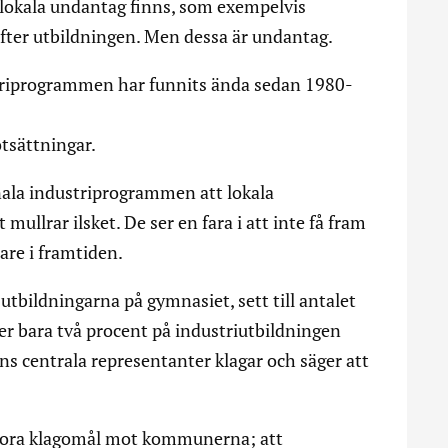
 lokala undantag finns, som exempelvis
efter utbildningen. Men dessa är undantag.
iprogrammen har funnits ända sedan 1980-
tsättningar.
unala industriprogrammen att lokala
ullrar ilsket. De ser en fara i att inte få fram
are i framtiden.
tbildningarna på gymnasiet, sett till antalet
er bara två procent på industriutbildningen
ns centrala representanter klagar och säger att
stora klagomål mot kommunerna; att