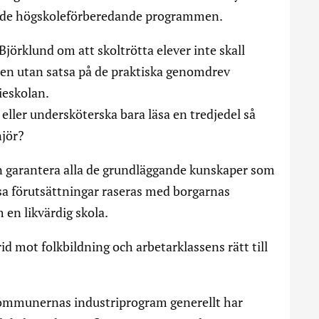
av de högskoleförberedande programmen.
Björklund om att skoltrötta elever inte skall
nen utan satsa på de praktiska genomdrev
ieskolan.
 eller undersköterska bara läsa en tredjedel så
jör?
n garantera alla de grundläggande kunskaper som
essa förutsättningar raseras med borgarnas
 en likvärdig skola.
id mot folkbildning och arbetarklassens rätt till
t kommunernas industriprogram generellt har