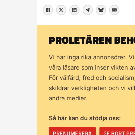
PROLETÄREN BEHÖ
Vi har inga rika annonsörer. V
våra läsare som inser vikten 
För välfärd, fred och socialism
skildrar verkligheten och vi vi
andra medier.
Så här kan du stödja oss:
PRENUMERERA
GE BORT P