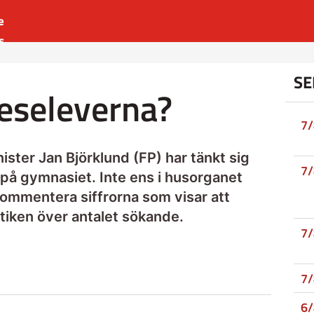
e
s
es
SE
r
keseleverna?
t
7
ister Jan Björklund (FP) har tänkt sig
7
å gymnasiet. Inte ens i husorganet
kommentera siffrorna som visar att
tiken över antalet sökande.
7
7
6