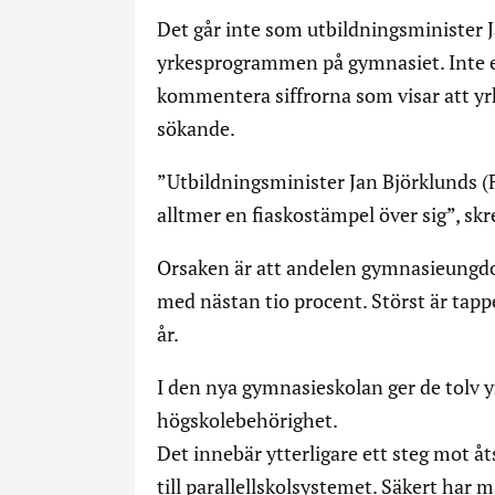
Det går inte som utbildningsminister J
yrkesprogrammen på gymnasiet. Inte e
kommentera siffrorna som visar att yr
sökande.
”Utbildningsminister Jan Björklunds (F
alltmer en fiaskostämpel över sig”, sk
Orsaken är att andelen gymnasieungdo
med nästan tio procent. Störst är tappe
år.
I den nya gymnasieskolan ger de tolv
högskolebehörighet.
Det innebär ytterligare ett steg mot åt
till parallellskolsystemet. Säkert ha