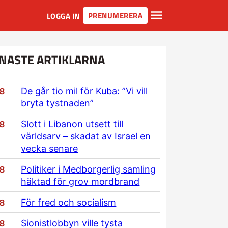
PRENUMERERA
LOGGA IN
NASTE ARTIKLARNA
/8
De går tio mil för Kuba: ”Vi vill
bryta tystnaden”
/8
Slott i Libanon utsett till
världsarv – skadat av Israel en
vecka senare
/8
Politiker i Medborgerlig samling
häktad för grov mordbrand
/8
För fred och socialism
/8
Sionistlobbyn ville tysta