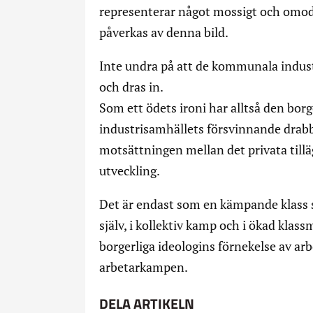
representerar något mossigt och omo
påverkas av denna bild.
Inte undra på att de kommunala indust
och dras in.
Som ett ödets ironi har alltså den bor
industrisamhällets försvinnande drabbat
motsättningen mellan det privata till
utveckling.
Det är endast som en kämpande klass s
själv, i kollektiv kamp och i ökad klass
borgerliga ideologins förnekelse av a
arbetarkampen.
DELA ARTIKELN