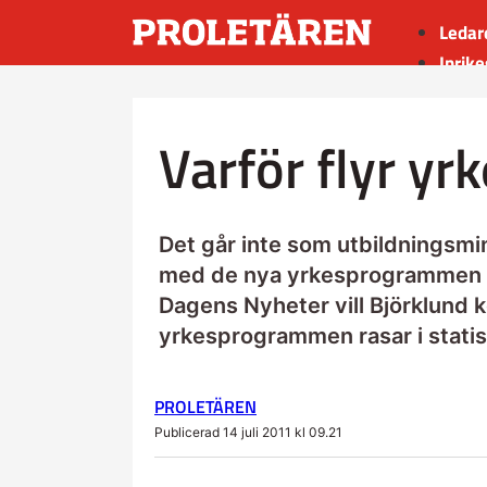
Ledar
Inrike
Utrik
Kultu
Varför flyr yr
Sport
Insän
Det går inte som utbildningsmin
med de nya yrkesprogrammen p
Dagens Nyheter vill Björklund 
yrkesprogrammen rasar i statis
PROLETÄREN
Publicerad 14 juli 2011 kl 09.21