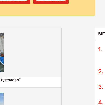
ME
ta tystnaden”