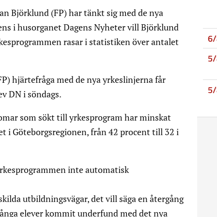
an Björklund (FP) har tänkt sig med de nya
ns i husorganet Dagens Nyheter vill Björklund
6
kesprogrammen rasar i statistiken över antalet
5
P) hjärtefråga med de nya yrkeslinjerna får
5
rev DN i söndags.
mar som sökt till yrkesprogram har minskat
t i Göteborgsregionen, från 42 procent till 32 i
 yrkesprogrammen inte automatisk
skilda utbildningsvägar, det vill säga en återgång
r många elever kommit underfund med det nya