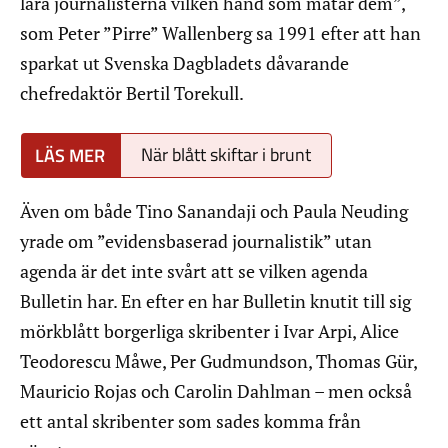
lära journalisterna vilken hand som matar dem”,
som Peter ”Pirre” Wallenberg sa 1991 efter att han
sparkat ut Svenska Dagbladets dåvarande
chefredaktör Bertil Torekull.
När blått skiftar i brunt
Även om både Tino Sanandaji och Paula Neuding
yrade om ”evidensbaserad journalistik” utan
agenda är det inte svårt att se vilken agenda
Bulletin har. En efter en har Bulletin knutit till sig
mörkblått borgerliga skribenter i Ivar Arpi, Alice
Teodorescu Måwe, Per Gudmundson, Thomas Gür,
Mauricio Rojas och Carolin Dahlman – men också
ett antal skribenter som sades komma från