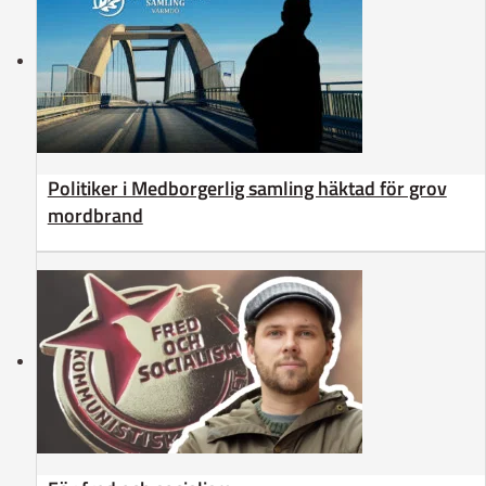
Politiker i Medborgerlig samling häktad för grov
mordbrand