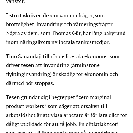
vänster.
I stort skriver de om
samma frågor, som
brottslighet, invandring och värderingsfrågor.
Några av dem, som Thomas Gür, har lång bakgrund
inom näringslivets nyliberala tankesmedjor.
Tino Sanandaji tillhör de liberala ekonomer som
driver tesen att invandring (åtminstone
flyktinginvandring) är skadlig för ekonomin och
därmed bör stoppas.
Tesen grundar sig i begreppet ”zero marginal
product workers” som säger att orsaken till
arbetslöshet är att vissa arbetare är för lata eller för
dåligt utbildade för att få jobb. En elitistisk teori
som passar väl ihop med synen på invandringen