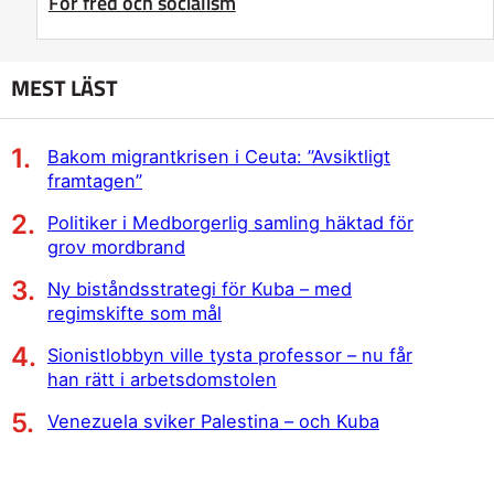
För fred och socialism
MEST LÄST
Bakom migrantkrisen i Ceuta: ”Avsiktligt
framtagen”
Politiker i Medborgerlig samling häktad för
grov mordbrand
Ny biståndsstrategi för Kuba – med
regimskifte som mål
Sionistlobbyn ville tysta professor – nu får
han rätt i arbetsdomstolen
Venezuela sviker Palestina – och Kuba