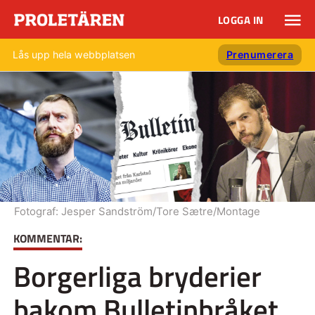
LOGGA IN
Lås upp hela webbplatsen
Prenumerera
Fotograf:
Jesper Sandström/Tore Sætre/Montage
KOMMENTAR:
Borgerliga bryderier
bakom Bulletinbråket