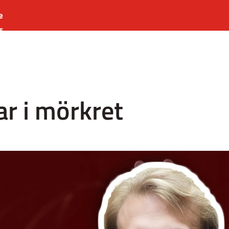
e
s
es
r
t
ar i mörkret