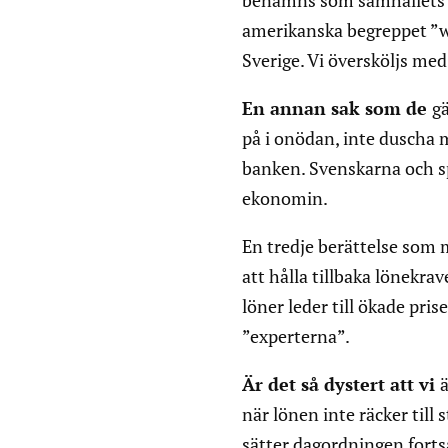
benämns som samhällets ut
amerikanska begreppet ”wo
Sverige. Vi översköljs med
En annan sak som de
gä
på i onödan, inte duscha m
banken. Svenskarna och sp
ekonomin.
En tredje berättelse som 
att hålla tillbaka lönekrav
löner leder till ökade pris
”experterna”.
Är det så dystert att vi
ä
när lönen inte räcker til
sätter dagordningen fortsa