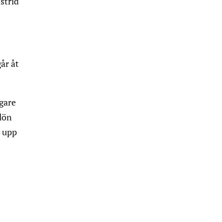
strid
år åt
igare
 lön
s upp