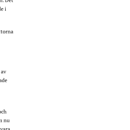
n. Det
e i
ttorna
 av
kade
och
om nu
 vara