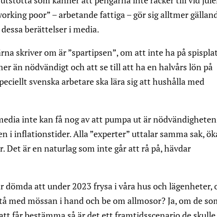
stötta som känner att pengarna inte räcker till vid jule
rking poor” – arbetande fattiga – gör sig alltmer gälland
 dessa berättelser i media.
rna skriver om är ”spartipsen”, om att inte ha på spispla
er än nödvändigt och att se till att ha en halvårs lön på
eciellt svenska arbetare ska lära sig att hushålla med
media inte kan få nog av att pumpa ut är nödvändigheten
en i inflationstider. Alla ”experter” uttalar samma sak, ö
er. Det är en naturlag som inte går att rå på, hävdar
r dömda att under 2023 frysa i våra hus och lägenheter, 
l stå med mössan i hand och be om allmosor? Ja, om de s
tt får bestämma så är det ett framtidsscenario de skulle