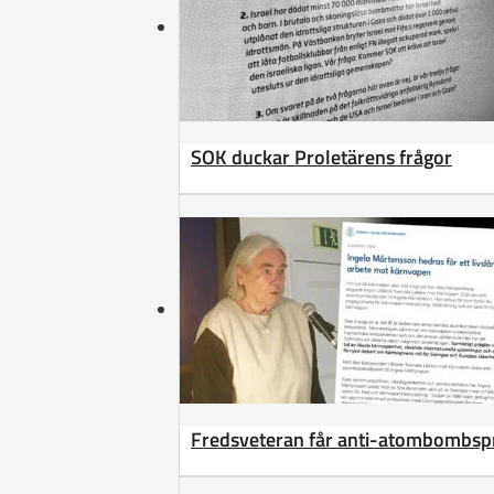
SOK duckar Proletärens frågor
Fredsveteran får anti-atombombsp