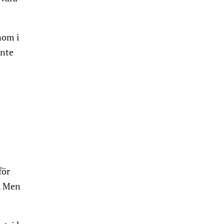
nom i
inte
för
n. Men