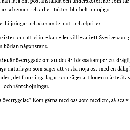
vi kan läsa om postanställda och undersköterskor som tar 
, när scheman och arbetstakten blir helt omöjliga.
eshöjningar och skenande mat- och elpriser.
kten om att vi inte kan eller vill leva i ett Sverige som g
sin början någonstans.
tiet
är övertygade om att det är i dessa kamper ett drägl
ga naturlagar som säger att vi ska nöja oss med en dålig
anden, det finns inga lagar som säger att lönen måste äta
s- och räntehöjningar.
 övertygelse? Kom gärna med oss som medlem, så ses vi