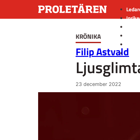
Ledar
Inrike
Utrik
KRÖNIKA
Kultu
Sport
Filip Astvald
Insän
Ljusglimt
23 december 2022