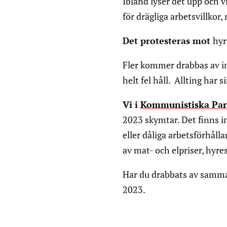
Ibland lyser det upp och 
för drägliga arbetsvillkor
Det protesteras mot
hyr
Fler kommer drabbas av insi
helt fel håll. Allting har 
Vi i
Kommunistiska Par
2023 skymtar. Det finns in
eller dåliga arbetsförhåll
av mat- och elpriser, hyre
Har du drabbats av samma
2023.