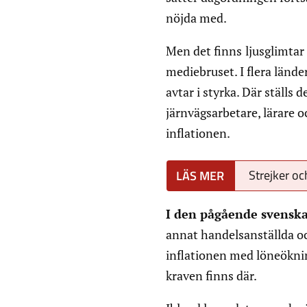
nöjda med.
Men det finns
ljusglimtar
mediebruset. I flera lände
avtar i styrka. Där ställs 
järnvägsarbetare, lärare 
inflationen.
Strejker oc
I den pågående svensk
annat handelsanställda oc
inflationen med löneöknin
kraven finns där.