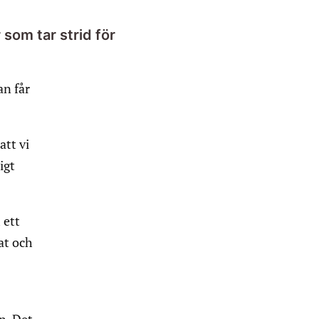
 som tar strid för
an får
att vi
igt
 ett
mat och