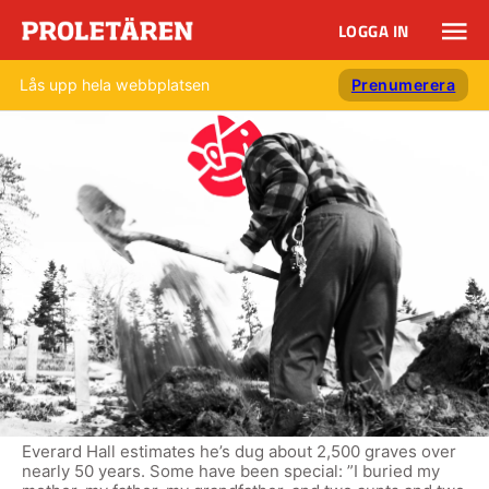
LOGGA IN
Lås upp hela webbplatsen
Prenumerera
Everard Hall estimates he’s dug about 2,500 graves over
nearly 50 years. Some have been special: ”I buried my