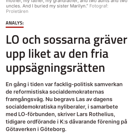
mother, my father, my grandfather, and two aunts and two
uncles. And I buried my sister Marilyn.”
Fotograf:
Proletären
ANALYS:
LO och sossarna gräver
upp liket av den fria
uppsägningsrätten
En gång i tiden var facklig-politisk samverkan
de reformistiska socialdemokraternas
framgångsväg. Nu begravs Las av dagens
socialdemokratiska nyliberaler, i samarbete
med LO-förbunden, skriver Lars Rothelius,
tidigare ordförande i K:s dåvarande förening på
Götaverken i Göteborg.