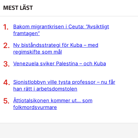
MEST LÄST
Bakom migrantkrisen i Ceuta: ”Avsiktligt
framtagen”
Ny biståndsstrategi för Kuba – med
regimskifte som mål
Venezuela sviker Palestina – och Kuba
Sionistlobbyn ville tysta professor – nu får
han rätt i arbetsdomstolen
Åttiotalsikonen kommer ut… som
folkmordsvurmare