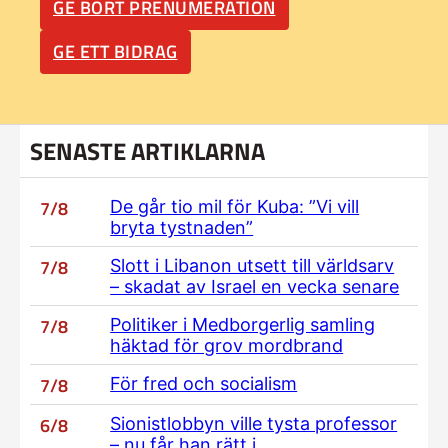
GE BORT PRENUMERATION
GE ETT BIDRAG
SENASTE ARTIKLARNA
7/8
De går tio mil för Kuba: ”Vi vill
bryta tystnaden”
7/8
Slott i Libanon utsett till världsarv
– skadat av Israel en vecka senare
7/8
Politiker i Medborgerlig samling
häktad för grov mordbrand
7/8
För fred och socialism
6/8
Sionistlobbyn ville tysta professor
– nu får han rätt i