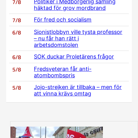
7/8
Politiker i Medborgerlig samling
häktad för grov mordbrand
7/8
För fred och socialism
6/8
Sionistlobbyn ville tysta professor
– nu får han rätt i
arbetsdomstolen
6/8
SOK duckar Proletärens frågor
5/8
Fredsveteran får anti-
atombombspris
5/8
Jojo-strejken är tillbaka – men för
att vinna krävs omtag