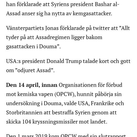
han förklarade att Syriens president Bashar al-
Assad anser sig ha nytta av kemgasattacker.
Vänsterpartiets Jonas förklarade på twitter att ”Allt
tyder på att Assadregimen ligger bakom
gasattacken i Douma”.
USA:s president Donald Trump talade kort och gott
om ”odjuret Assad”.
Den 14 april, innan
Organisationen för förbud
mot kemiska vapen (OPCW), hunnit påbörja sin
undersökning i Douma, valde USA, Frankrike och
Storbritannien att bestraffa Syrien genom att
skicka 104 kryssningsmissiler mot landet.
Den 1 mars 2019 kom OPCW med sin slutrapport