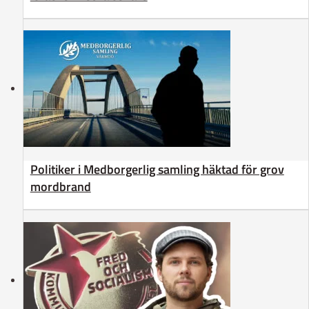
Politiker i Medborgerlig samling häktad för grov
mordbrand