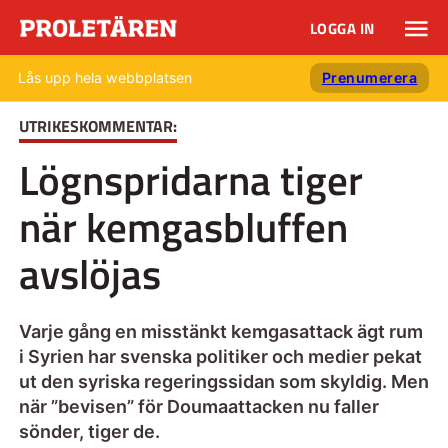
LOGGA IN
Lås upp hela webbplatsen
Prenumerera
UTRIKESKOMMENTAR:
Lögnspridarna tiger
när kemgasbluffen
avslöjas
Varje gång en misstänkt kemgasattack ägt rum
i Syrien har svenska politiker och medier pekat
ut den syriska regeringssidan som skyldig. Men
när ”bevisen” för Doumaattacken nu faller
sönder, tiger de.