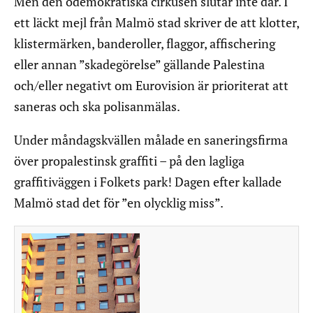
Men den odemokratiska cirkusen slutar inte där. I
ett läckt mejl från Malmö stad skriver de att klotter,
klistermärken, banderoller, flaggor, affischering
eller annan ”skadegörelse” gällande Palestina
och/eller negativt om Eurovision är prioriterat att
saneras och ska polisanmälas.
Under måndagskvällen målade en saneringsfirma
över propalestinsk graffiti – på den lagliga
graffitiväggen i Folkets park! Dagen efter kallade
Malmö stad det för ”en olycklig miss”.