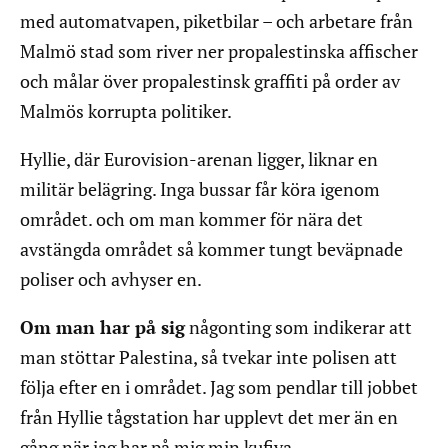
med automatvapen, piketbilar – och arbetare från
Malmö stad som river ner propalestinska affischer
och målar över propalestinsk graffiti på order av
Malmös korrupta politiker.
Hyllie, där Eurovision-arenan ligger, liknar en
militär belägring. Inga bussar får köra igenom
området. och om man kommer för nära det
avstängda området så kommer tungt beväpnade
poliser och avhyser en.
Om man har på sig
någonting som indikerar att
man stöttar Palestina, så tvekar inte polisen att
följa efter en i området. Jag som pendlar till jobbet
från Hyllie tågstation har upplevt det mer än en
gång när jag har på mig min kufiya.