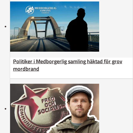
Politiker i Medborgerlig samling häktad för grov
mordbrand