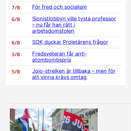
7/8
För fred och socialism
6/8
Sionistlobbyn ville tysta professor
– nu får han rätt i
arbetsdomstolen
6/8
SOK duckar Proletärens frågor
5/8
Fredsveteran får anti-
atombombspris
5/8
Jojo-strejken är tillbaka – men för
att vinna krävs omtag