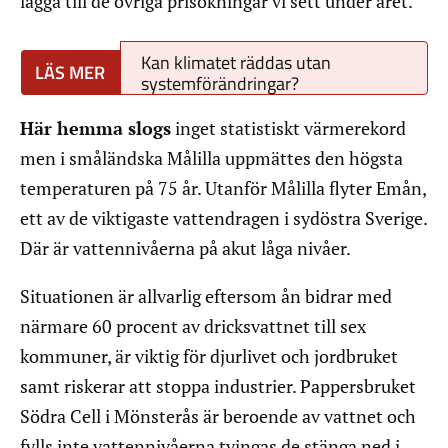
lägga till de övriga prisökningar vi sett under året.
Kan klimatet räddas utan
systemförändringar?
Här hemma slogs
inget statistiskt värmerekord
men i småländska Målilla uppmättes den högsta
temperaturen på 75 år. Utanför Målilla flyter Emån,
ett av de viktigaste vattendragen i sydöstra Sverige.
Där är vattennivåerna på akut låga nivåer.
Situationen är allvarlig eftersom ån bidrar med
närmare 60 procent av dricksvattnet till sex
kommuner, är viktig för djurlivet och jordbruket
samt riskerar att stoppa industrier. Pappersbruket
Södra Cell i Mönsterås är beroende av vattnet och
fylls inte vattennivåerna tvingas de stänga ned i