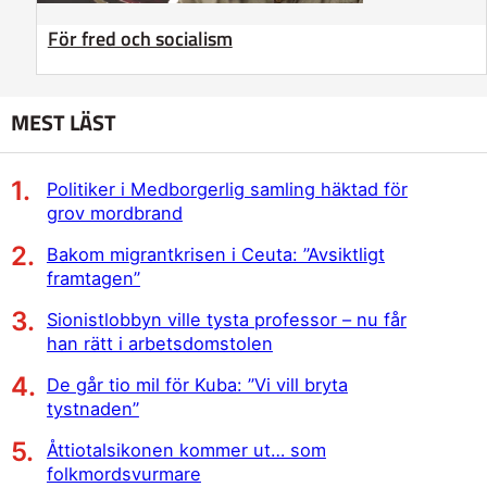
För fred och socialism
MEST LÄST
Politiker i Medborgerlig samling häktad för
grov mordbrand
Bakom migrantkrisen i Ceuta: ”Avsiktligt
framtagen”
Sionistlobbyn ville tysta professor – nu får
han rätt i arbetsdomstolen
De går tio mil för Kuba: ”Vi vill bryta
tystnaden”
Åttiotalsikonen kommer ut… som
folkmordsvurmare