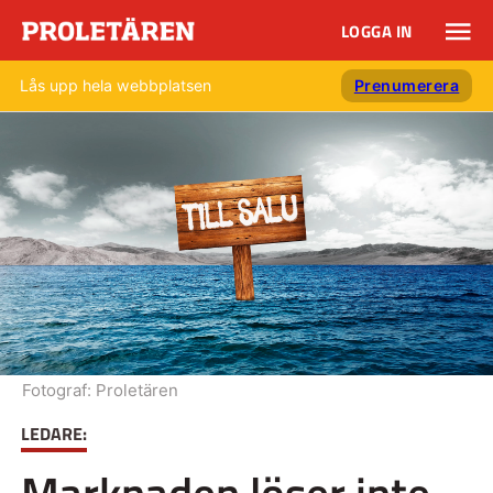
LOGGA IN
Lås upp hela webbplatsen
Prenumerera
Fotograf:
Proletären
LEDARE:
Marknaden löser inte