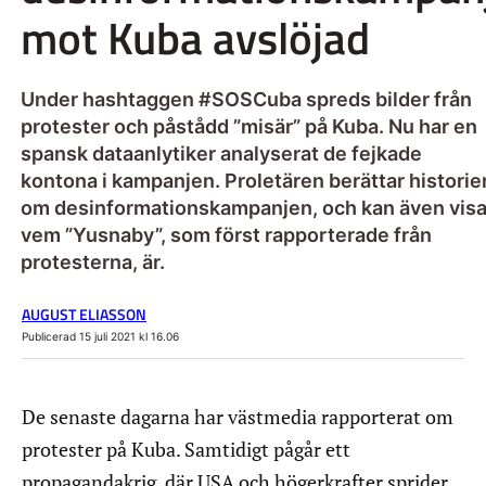
mot Kuba avslöjad
Under hashtaggen #SOSCuba spreds bilder från
protester och påstådd ”misär” på Kuba. Nu har en
spansk dataanlytiker analyserat de fejkade
kontona i kampanjen. Proletären berättar historie
om desinformationskampanjen, och kan även vis
vem ”Yusnaby”, som först rapporterade från
protesterna, är.
AUGUST ELIASSON
Publicerad 15 juli 2021 kl 16.06
De senaste dagarna har västmedia rapporterat om
protester på Kuba. Samtidigt pågår ett
propagandakrig, där USA och högerkrafter sprider