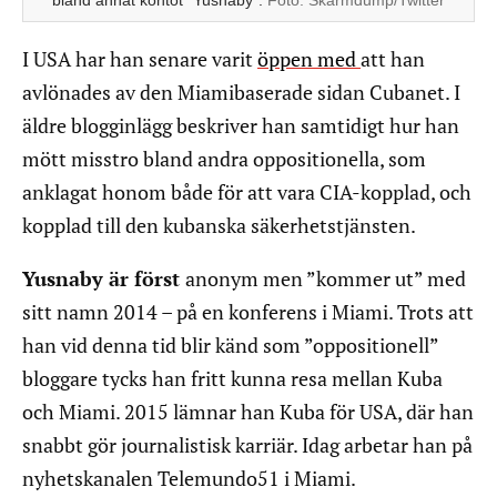
bland annat kontot ”Yusnaby”.
Foto:
Skärmdump/Twitter
I USA har han senare varit
öppen med
att han
avlönades av den Miamibaserade sidan Cubanet. I
äldre blogginlägg beskriver han samtidigt hur han
mött misstro bland andra oppositionella, som
anklagat honom både för att vara CIA-kopplad, och
kopplad till den kubanska säkerhetstjänsten.
Yusnaby är först
anonym men ”kommer ut” med
sitt namn 2014 – på en konferens i Miami. Trots att
han vid denna tid blir känd som ”oppositionell”
bloggare tycks han fritt kunna resa mellan Kuba
och Miami. 2015 lämnar han Kuba för USA, där han
snabbt gör journalistisk karriär. Idag arbetar han på
nyhetskanalen Telemundo51 i Miami.