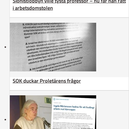
Sionistlobbyn ville tysta professor – nu får han rätt
i arbetsdomstolen
SOK duckar Proletärens frågor