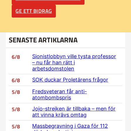
GE ETT BIDRAG
SENASTE ARTIKLARNA
6/8
Sionistlobbyn ville tysta professor
– nu får han rätt i
arbetsdomstolen
6/8
SOK duckar Proletärens frågor
5/8
Fredsveteran får anti-
atombombspris
5/8
Jojo-strejken är tillbaka – men för
att vinna krävs omtag
5/8
Massbegravning i Gaza för 112