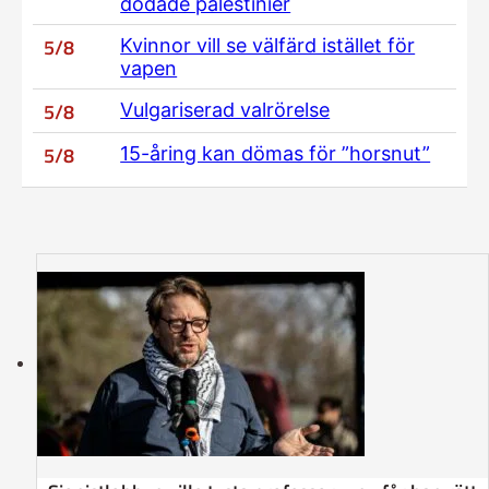
dödade palestinier
5/8
Kvinnor vill se välfärd istället för
vapen
5/8
Vulgariserad valrörelse
5/8
15-åring kan dömas för ”horsnut”