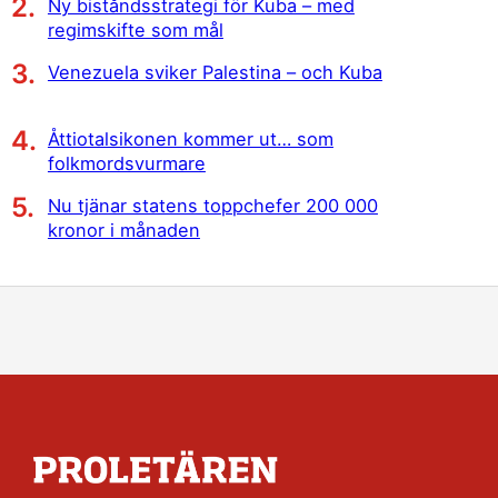
Ny biståndsstrategi för Kuba – med
regimskifte som mål
Venezuela sviker Palestina – och Kuba
Åttiotalsikonen kommer ut… som
folkmordsvurmare
Nu tjänar statens toppchefer 200 000
kronor i månaden