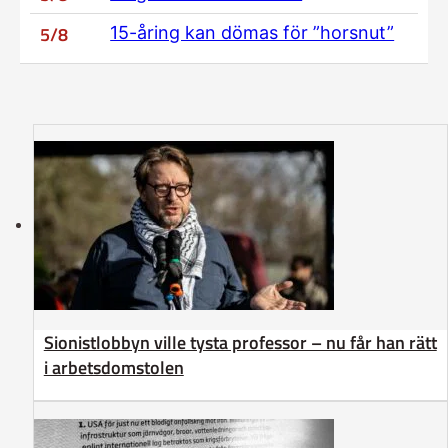
5/8
15-åring kan dömas för ”horsnut”
Sionistlobbyn ville tysta professor – nu får han rätt
i arbetsdomstolen