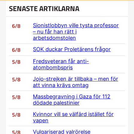
SENASTE ARTIKLARNA
6/8
Sionistlobbyn ville tysta professor
– nu får han rätt i
arbetsdomstolen
6/8
SOK duckar Proletärens frågor
5/8
Fredsveteran får anti-
atombombspris
5/8
Jojo-strejken är tillbaka – men för
att vinna krävs omtag
5/8
Massbegravning i Gaza för 112
dödade palestinier
5/8
Kvinnor vill se välfärd istället för
vapen
5/8
Vulgariserad valrörelse