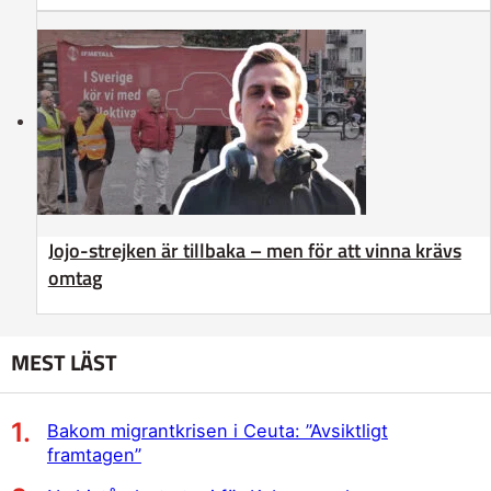
Jojo-strejken är tillbaka – men för att vinna krävs
omtag
MEST LÄST
Bakom migrantkrisen i Ceuta: ”Avsiktligt
framtagen”