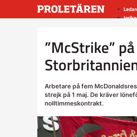
Ledar
Inrike
Utrik
Kultu
”McStrike” på 
Sport
Insän
Storbritannie
Arbetare på fem McDonaldsresta
strejk på 1 maj. De kräver lönef
nolltimmeskontrakt.