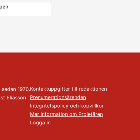
apen
Kontaktuppgifter till redaktionen
t
sedan 1970.
Prenumerationsärenden
t Eliasson
Integritetspolicy
och
köpvillkor
Mer information om Proletären
Logga in