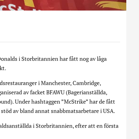
nalds i Storbritannien har fått nog av låga
kt.
ldsrestauranger i Manchester, Cambridge,
rganiserad av facket BFAWU (Bagerianställda,
rbund). Under hashtaggen ”McStrike” har de fått
stöd av bland annat snabbmatsarbetare i USA.
dsanställda i Storbritannien, efter att en första