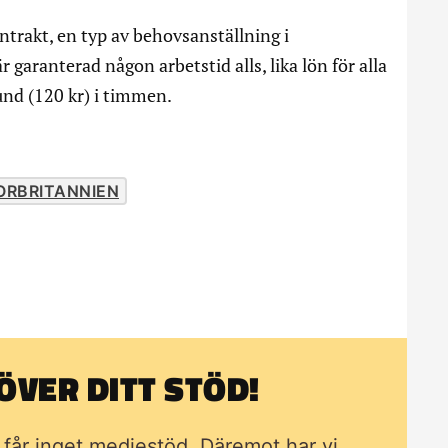
ntrakt, en typ av behovsanställning i
 garanterad någon arbetstid alls, lika lön för alla
und (120 kr) i timmen.
ORBRITANNIEN
VER DITT STÖD!
i får inget mediestöd. Däremot har vi