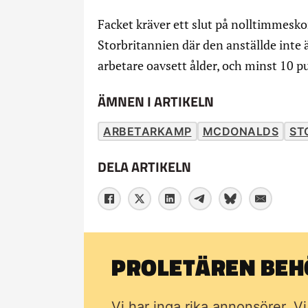
Facket kräver ett slut på nolltimmesko
Storbritannien där den anställde inte är
arbetare oavsett ålder, och minst 10 p
ÄMNEN I ARTIKELN
ARBETARKAMP
MCDONALDS
ST
DELA ARTIKELN
PROLETÄREN BEHÖ
Vi har inga rika annonsörer. V