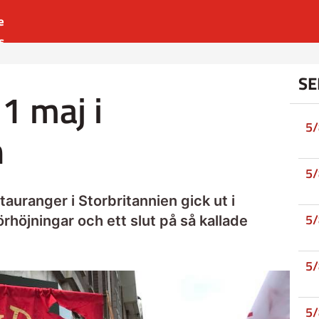
e
s
es
SE
r
1 maj i
t
5
n
5
uranger i Storbritannien gick ut i
5
örhöjningar och ett slut på så kallade
5
5