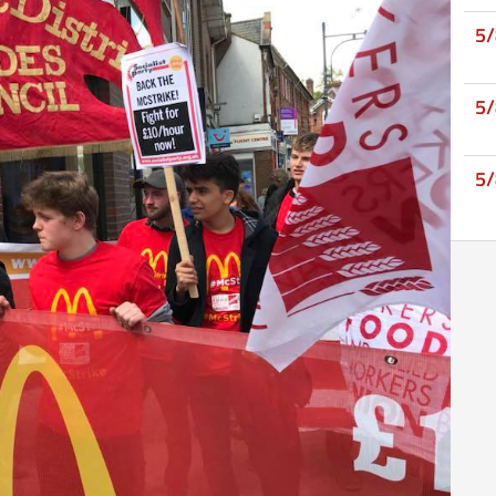
5
5
5