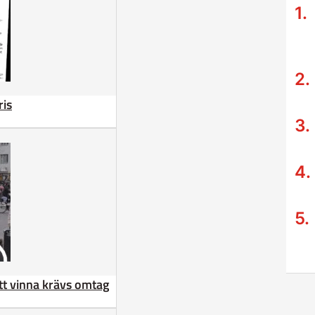
ris
att vinna krävs omtag