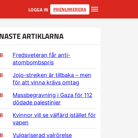
PRENUMERERA
LOGGA IN
NASTE ARTIKLARNA
/8
Fredsveteran får anti-
atombombspris
/8
Jojo-strejken är tillbaka – men
för att vinna krävs omtag
/8
Massbegravning i Gaza för 112
dödade palestinier
/8
Kvinnor vill se välfärd istället för
vapen
/8
Vulgariserad valrörelse