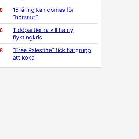
/8
15-åring kan dömas för
”horsnut”
/8
Tidöpartierna vill ha ny
flyktingkris
/8
”Free Palestine” fick hatgrupp
att koka