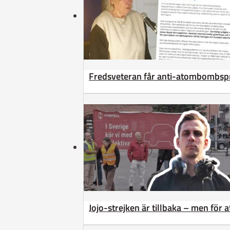
Fredsveteran får anti-atombombsp
Jojo-strejken är tillbaka – men för 