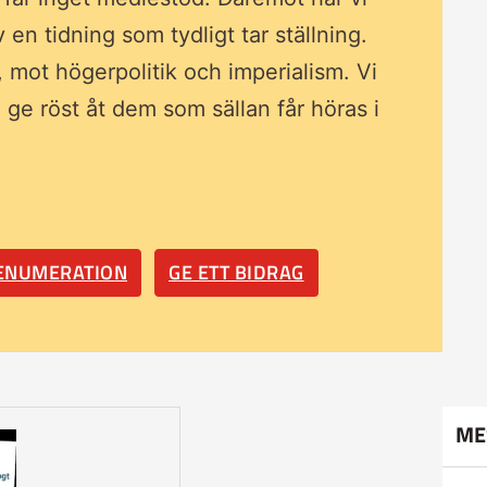
av en tidning som
tydligt tar ställning.
, mot högerpolitik och imperialism. Vi
ll ge röst åt dem som sällan får höras i
RENUMERATION
GE ETT BIDRAG
ME