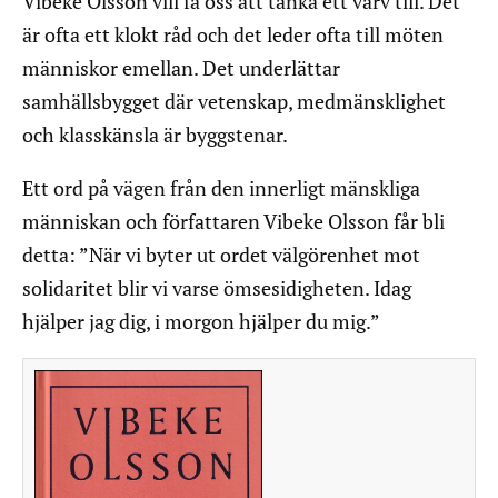
Vibeke Olsson vill få oss att tänka ett varv till. Det
är ofta ett klokt råd och det leder ofta till möten
människor emellan. Det underlättar
samhällsbygget där vetenskap, medmänsklighet
och klasskänsla är byggstenar.
Ett ord på vägen från den innerligt mänskliga
människan och författaren Vibeke Olsson får bli
detta: ”När vi byter ut ordet välgörenhet mot
solidaritet blir vi varse ömsesidigheten. Idag
hjälper jag dig, i morgon hjälper du mig.”