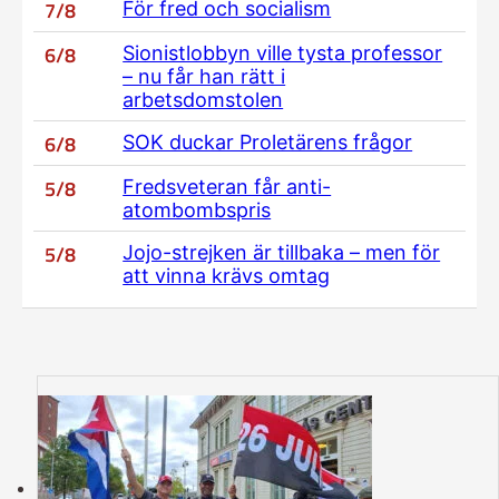
7/8
För fred och socialism
6/8
Sionistlobbyn ville tysta professor
– nu får han rätt i
arbetsdomstolen
6/8
SOK duckar Proletärens frågor
5/8
Fredsveteran får anti-
atombombspris
5/8
Jojo-strejken är tillbaka – men för
att vinna krävs omtag