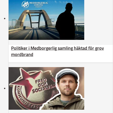
Politiker i Medborgerlig samling häktad för grov
mordbrand