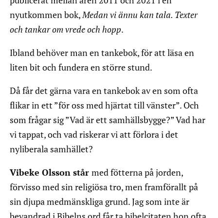
publicerat mellan åren 2011 och 2021 i en
nyutkommen bok,
Medan vi ännu kan tala. Texter
och tankar om vrede och hopp
.
Ibland behöver man en tankebok, för att läsa en
liten bit och fundera en större stund.
Då får det gärna vara en tankebok av en som ofta
flikar in ett ”för oss med hjärtat till vänster”. Och
som frågar sig ”Vad är ett samhällsbygge?” Vad har
vi tappat, och vad riskerar vi att förlora i det
nyliberala samhället?
Vibeke Olsson står
med fötterna på jorden,
förvisso med sin religiösa tro, men framförallt på
sin djupa medmänskliga grund. Jag som inte är
bevandrad i Bibelns ord får ta bibelcitaten hon ofta