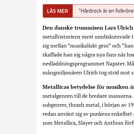
”Hårdrock är en folkröre
Den danske trummisen Lars Ulrich
metalhistoriens mest omdiskuterade t
sig mellan ”musikaliskt geni” och ”han 
skaffade han sig några nya fans när han
nedladdningsprogrammet Napster. Mån
mångmiljonären Ulrich tog strid mot si
Metallicas betydelse för musiken ä
metalgenren till de bredare massorna.
subgenrer, thrash metal, i början av
redan använt sig av punkens enkelhet 
som Metallica, Slayer och Anthrax förfin