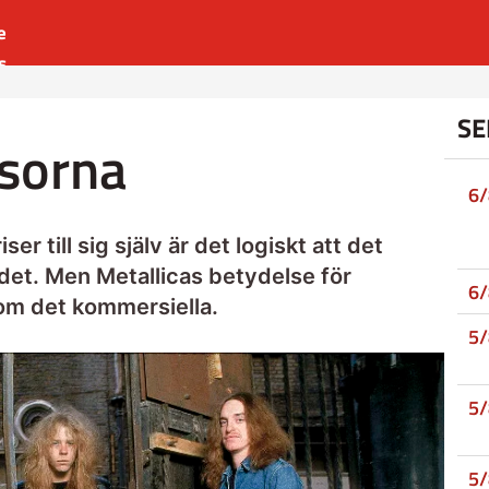
e
s
es
SE
r
sorna
t
6
r till sig själv är det logiskt att det
det. Men Metallicas betydelse för
6
om det kommersiella.
5
5
5