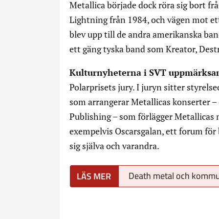
Metallica började dock röra sig bort fr
Lightning från 1984, och vägen mot ett
blev upp till de andra amerikanska bande
ett gäng tyska band som Kreator, Des
Kulturnyheterna i SVT uppmärksa
Polarprisets jury. I juryn sitter styre
som arrangerar Metallicas konserter –
Publishing – som förlägger Metallicas m
exempelvis Oscarsgalan, ett forum för br
sig själva och varandra.
Death metal och komm