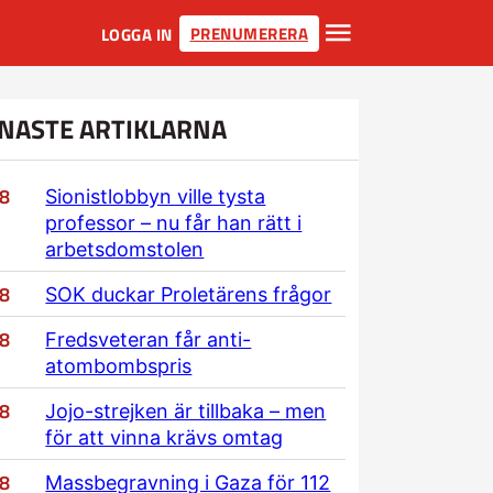
PRENUMERERA
LOGGA IN
NASTE ARTIKLARNA
/8
Sionistlobbyn ville tysta
professor – nu får han rätt i
arbetsdomstolen
/8
SOK duckar Proletärens frågor
/8
Fredsveteran får anti-
atombombspris
/8
Jojo-strejken är tillbaka – men
för att vinna krävs omtag
/8
Massbegravning i Gaza för 112