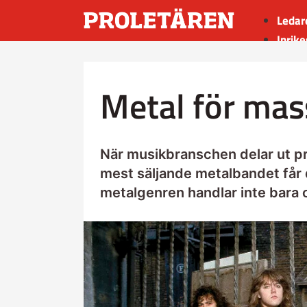
Ledar
Inrike
Utrik
Kultu
Metal för mas
Sport
Insän
När musikbranschen delar ut prise
mest säljande metalbandet får 
metalgenren handlar inte bara 