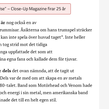
lse” – Close-Up Magazine firar 25 år
 är
nog också en av
rummisar. Åsikterna om hans trumspel sträcker
kan inte spela över huvud taget”. Inte heller
 tog strid mot det tidiga
ga uppfattade det som att
na egna fans och kallade dem för tjuvar.
r dels
det ovan nämnda, att de tagit ut
 Dels var de med om att skapa en av metals
 1980-talet. Band som Motörhead och Venom hade
och energi i sin metal, men amerikanska band
ade det till en helt egen stil.