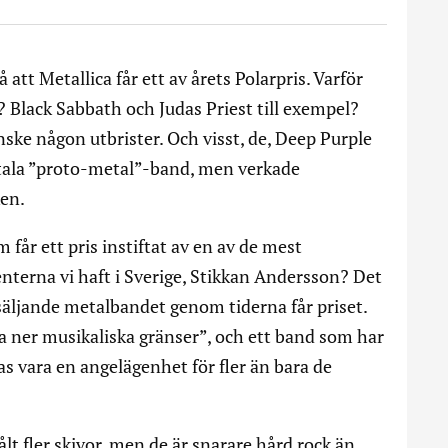
att Metallica får ett av årets Polarpris. Varför
 Black Sabbath och Judas Priest till exempel?
nske någon utbrister. Och visst, de, Deep Purple
ntala ”proto-metal”-band, men verkade
ken.
får ett pris instiftat av en av de mest
nterna vi haft i Sverige, Stikkan Andersson? Det
 säljande metalbandet genom tiderna får priset.
ryta ner musikaliska gränser”, och ett band som har
as vara en angelägenhet för fler än bara de
t fler skivor, men de är snarare hård rock än