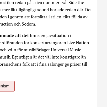
ån stilen redan på skiva nummer två, Ride the
 mer lättillgängligt sound började redan där. Det
n i genren att fortsätta i stilen, tätt följda av
truction och Sodom.
mmade att det
finns en jävsituation i
lseordföranden för konsertarrangören Live Nation –
 och vd:n för musikförlaget Universal Music
usik. Egentligen är det väl inte konstigare än
anschens folk att i fina salonger ge priser till
unism