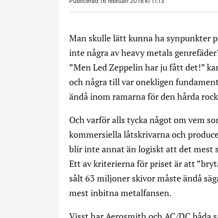
Publicerad 16 februari 2018 kl 11.13
Man skulle lätt kunna ha synpunkter på 
inte några av heavy metals genrefäder?
”Men Led Zeppelin har ju fått det!” ka
och några till var onekligen fundame
ändå inom ramarna för den hårda roc
Och varför alls tycka något om vem som 
kommersiella låtskrivarna och produce
blir inte annat än logiskt att det mest
Ett av kriterierna för priset är att ”b
sålt 63 miljoner skivor måste ändå säg
mest inbitna metalfansen.
Visst har Aerosmith och AC/DC båda sål