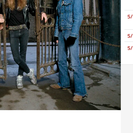
5
5
5