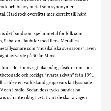
drock och heavy metal som synonymer,
l. Hard rock översätts mer korrekt till hård
nns det band som spelar metal för folk som
n, Sabaton, Raubtier med flera. Metallica
metallyssnare som ”musikaliska svenssons”, även
ågot av värde på 30 år. Minst.
a finns det för övrigt lika många åsikter om som
hitbetonade och rockiga ”svarta skivan” från 1991
lica blev en världskänd grupp vars lättlyssnade
 och i radio. Sedan dess tycks bandet ha
kris och inte riktigt vetat vart de ska ta vägen