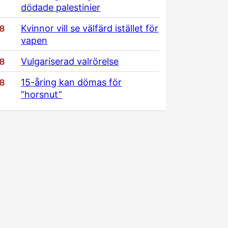
dödade palestinier
/8
Kvinnor vill se välfärd istället för
vapen
/8
Vulgariserad valrörelse
/8
15-åring kan dömas för
”horsnut”