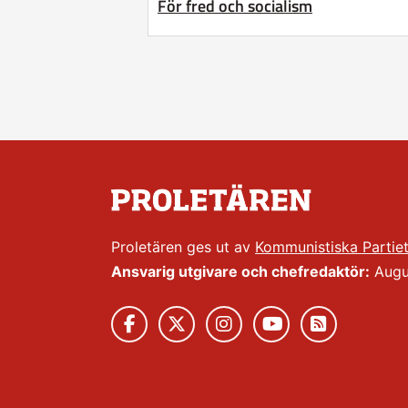
För fred och socialism
Proletären ges ut av
Kommunistiska Partie
Ansvarig utgivare och chefredaktör:
Augus