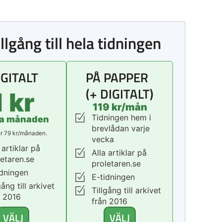
illgång till hela tidningen
IGITALT
PÅ PAPPER
(+ DIGITALT)
1 kr
119 kr/mån
Tidningen hem i
ta månaden
brevlådan varje
r 79 kr/månaden.
vecka
 artiklar på
Alla artiklar på
letaren.se
proletaren.se
idningen
E-tidningen
gång till arkivet
Tillgång till arkivet
n 2016
från 2016
VÄLJ
VÄLJ