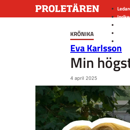
Ledar
Inrike
Utrik
KRÖNIKA
Kultu
Sport
Eva Karlsson
Insän
Min högst
4 april 2025