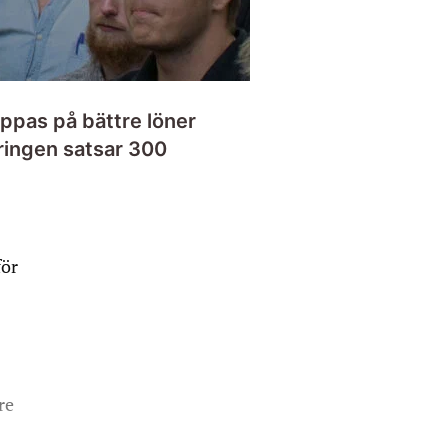
oppas på bättre löner
eringen satsar 300
för
re