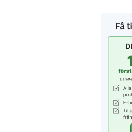
Få t
D
förs
Därefte
Alla
pro
E-t
Till
frå