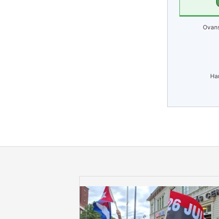
Ovans
Har