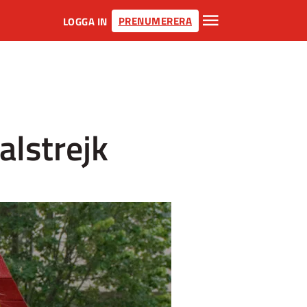
PRENUMERERA
LOGGA IN
alstrejk