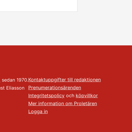
Kontaktuppgifter till redaktionen
t
sedan 1970.
Prenumerationsärenden
t Eliasson
Integritetspolicy
och
köpvillkor
Mer information om Proletären
Logga in