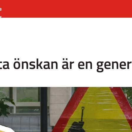
e
s
es
r
t
a önskan är en gener