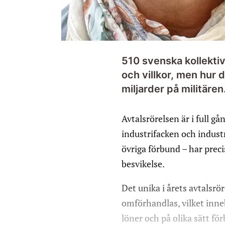
510 svenska kollektiv
och villkor, men hur d
miljarder på militären
Avtalsrörelsen är i full g
industrifacken och indust
övriga förbund – har precis
besvikelse.
Det unika i årets avtalsrö
omförhandlas, vilket inne
löner och på olika sätt fö