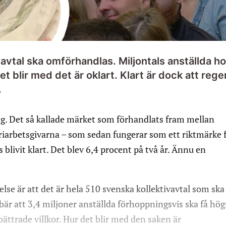
avtal ska omförhandlas. Miljontals anställda h
et blir med det är oklart. Klart är dock att reg
.
ång. Det så kallade märket som förhandlats fram mellan
riarbetsgivarna – som sedan fungerar som ett riktmärke 
 blivit klart. Det blev 6,4 procent på två år. Ännu en
relse är att det är hela 510 svenska kollektivavtal som ska
bär att 3,4 miljoner anställda förhoppningsvis ska få hög
rbättrade villkor. Hur det blir med den saken är