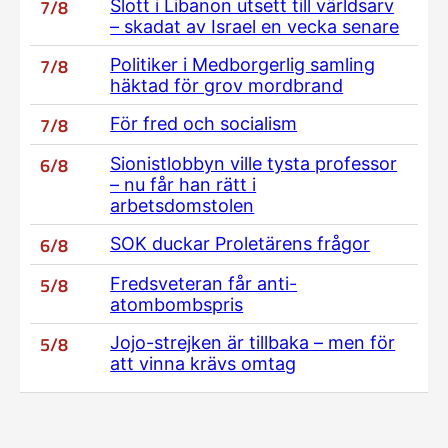
7/8
Slott i Libanon utsett till världsarv
– skadat av Israel en vecka senare
7/8
Politiker i Medborgerlig samling
häktad för grov mordbrand
7/8
För fred och socialism
6/8
Sionistlobbyn ville tysta professor
– nu får han rätt i
arbetsdomstolen
6/8
SOK duckar Proletärens frågor
5/8
Fredsveteran får anti-
atombombspris
5/8
Jojo-strejken är tillbaka – men för
att vinna krävs omtag