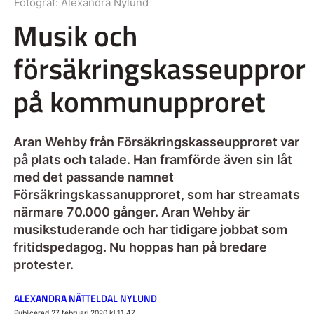
Fotograf:
Alexandra Nylund
Musik och
försäkringskasseuppror
på kommunupproret
Aran Wehby från Försäkringskasseupproret var
på plats och talade. Han framförde även sin låt
med det passande namnet
Försäkringskassanupproret, som har streamats
närmare 70.000 gånger. Aran Wehby är
musikstuderande och har tidigare jobbat som
fritidspedagog. Nu hoppas han på bredare
protester.
ALEXANDRA NÄTTELDAL NYLUND
Publicerad 27 februari 2020 kl 11.47