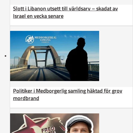
Slott i Libanon utsett till världsarv – skadat av
Israel en vecka senare
Politiker i Medborgerlig samling häktad för grov
mordbrand