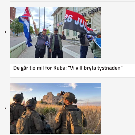
De går tio mil för Kuba: ”Vi vill bryta tystnaden”