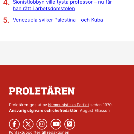
Sionistlobbyn ville tysta professor – nu får
han rätt i arbetsdomstolen
Venezuela sviker Palestina – och Kuba
Proletären ges ut av
Kommunistiska Partiet
sedan 1970.
Ansvarig utgivare och chefredaktör:
August Eliasson
Kontaktuppgifter till redaktionen