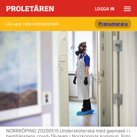
LOGGA IN
Lås upp hela webbplatsen
Prenumerera
NORRKÖPING 20200515 Undersköterska med gasmask i i
hemtjänstens covid-19-team i Norrköpings kommun. Foto