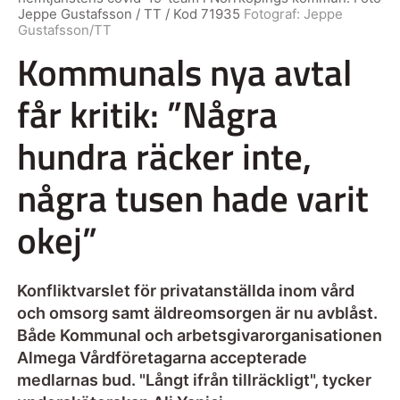
Jeppe Gustafsson / TT / Kod 71935
Fotograf:
Jeppe
Gustafsson/TT
Kommunals nya avtal
får kritik: ”Några
hundra räcker inte,
några tusen hade varit
okej”
Konfliktvarslet för privatanställda inom vård
och omsorg samt äldreomsorgen är nu avblåst.
Både Kommunal och arbetsgivarorganisationen
Almega Vårdföretagarna accepterade
medlarnas bud. "Långt ifrån tillräckligt", tycker