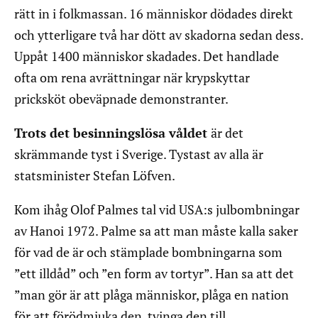
rätt in i folkmassan. 16 människor dödades direkt
och ytterligare två har dött av skadorna sedan dess.
Uppåt 1400 människor skadades. Det handlade
ofta om rena avrättningar när krypskyttar
pricksköt obeväpnade demonstranter.
Trots det besinningslösa våldet
är det
skrämmande tyst i Sverige. Tystast av alla är
statsminister Stefan Löfven.
Kom ihåg Olof Palmes tal vid USA:s julbombningar
av Hanoi 1972. Palme sa att man måste kalla saker
för vad de är och stämplade bombningarna som
”ett illdåd” och ”en form av tortyr”. Han sa att det
”man gör är att plåga människor, plåga en nation
för att förödmjuka den, tvinga den till