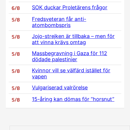
6/8
SOK duckar Proletärens frågor
5/8
Fredsveteran får anti-
atombombspris
5/8
Jojo-strejken är tillbaka – men för
att vinna krävs omtag
5/8
Massbegravning i Gaza för 112
dödade palestinier
5/8
Kvinnor vill se välfärd istället för
vapen
5/8
Vulgariserad valrörelse
5/8
15-åring kan dömas för ”horsnut”