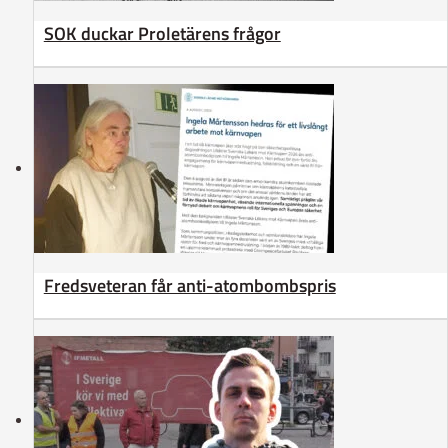
SOK duckar Proletärens frågor
Fredsveteran får anti-atombombspris