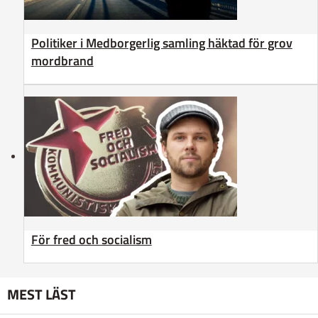
Politiker i Medborgerlig samling häktad för grov
mordbrand
För fred och socialism
MEST LÄST