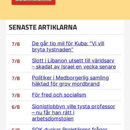
SENASTE ARTIKLARNA
7/8
De går tio mil för Kuba: ”Vi vill
bryta tystnaden”
7/8
Slott i Libanon utsett till världsarv
– skadat av Israel en vecka senare
7/8
Politiker i Medborgerlig samling
häktad för grov mordbrand
7/8
För fred och socialism
6/8
Sionistlobbyn ville tysta professor
– nu får han rätt i
arbetsdomstolen
SOK duckar Proletärens frågor