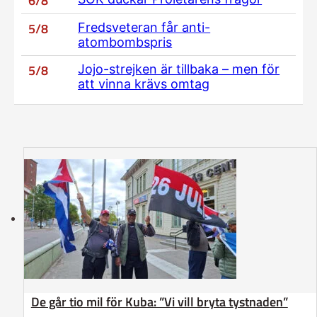
6/8
5/8
Fredsveteran får anti-
atombombspris
5/8
Jojo-strejken är tillbaka – men för
att vinna krävs omtag
De går tio mil för Kuba: ”Vi vill bryta tystnaden”