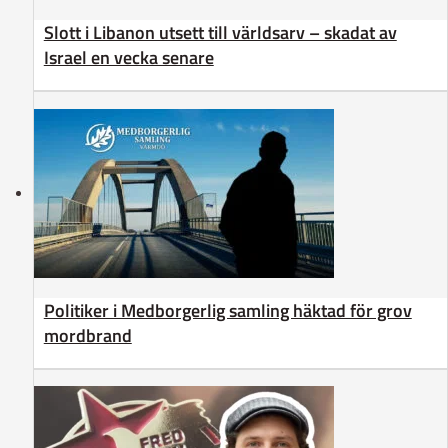
Slott i Libanon utsett till världsarv – skadat av
Israel en vecka senare
Politiker i Medborgerlig samling häktad för grov
mordbrand