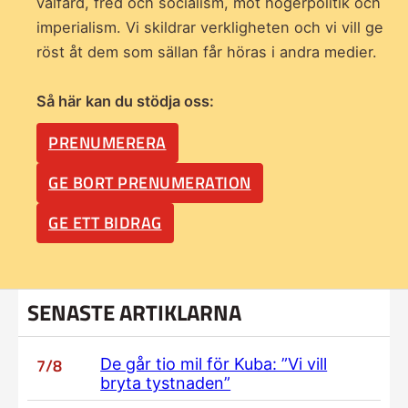
välfärd, fred och socialism, mot högerpolitik och
imperialism. Vi skildrar verkligheten och vi vill ge
röst åt dem som sällan får höras i andra medier.
Så här kan du stödja oss:
PRENUMERERA
GE BORT PRENUMERATION
GE ETT BIDRAG
SENASTE ARTIKLARNA
7/8
De går tio mil för Kuba: ”Vi vill
bryta tystnaden”