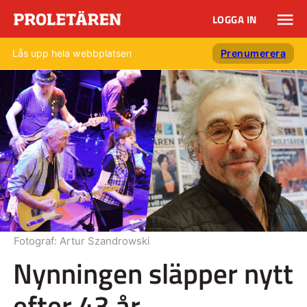
LOGGA IN
Lås upp hela webbplatsen
Prenumerera
Fotograf:
Artur Szandrowski
Nynningen släpper nytt
efter 43 år