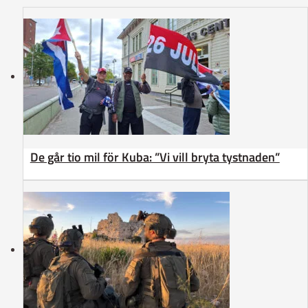
De går tio mil för Kuba: ”Vi vill bryta tystnaden”