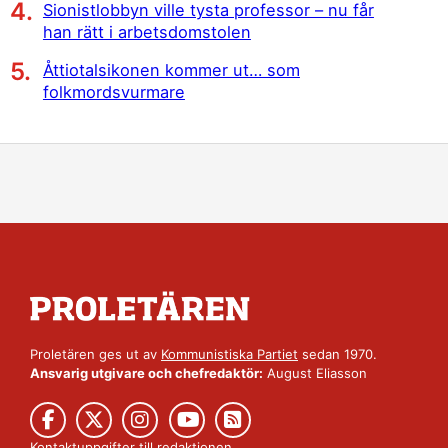
Sionistlobbyn ville tysta professor – nu får
han rätt i arbetsdomstolen
Åttiotalsikonen kommer ut… som
folkmordsvurmare
Proletären ges ut av
Kommunistiska Partiet
sedan 1970.
Ansvarig utgivare och chefredaktör:
August Eliasson
Kontaktuppgifter till redaktionen