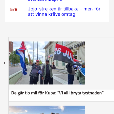
5/8
Jojo-strejken är tillbaka – men för
att vinna krävs omtag
De går tio mil för Kuba: ”Vi vill bryta tystnaden”