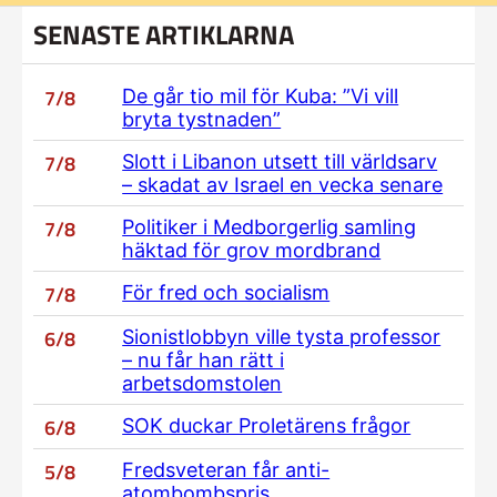
SENASTE ARTIKLARNA
7/8
De går tio mil för Kuba: ”Vi vill
bryta tystnaden”
7/8
Slott i Libanon utsett till världsarv
– skadat av Israel en vecka senare
7/8
Politiker i Medborgerlig samling
häktad för grov mordbrand
7/8
För fred och socialism
6/8
Sionistlobbyn ville tysta professor
– nu får han rätt i
arbetsdomstolen
6/8
SOK duckar Proletärens frågor
5/8
Fredsveteran får anti-
atombombspris