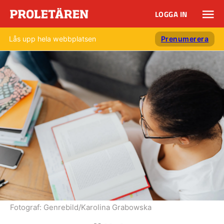
LOGGA IN
Lås upp hela webbplatsen
Prenumerera
Fotograf:
Genrebild/Karolina Grabowska