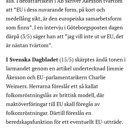
alls. I debattartikeln i AB skriver Åkesson tvärtom
att ”EU i dess nuvarande form, på kort och
medellång sikt, är den europeiska samarbetsform
som finns”. I en intervju i Göteborgsposten dagen
därpå (3/5) säger han att ”jag vill inte ut ur EU, det
är nästan tvärtom”.
I Svenska Dagbladet
(15/5) skärptes ändå tonen i
larmandet genom en artikel undertecknad Jimmie
Åkesson och EU-parlamentarikern Charlie
Weimers. Herrarna föreslår ett så kallat
folkomröstningslås av brittisk modell, där
maktöverföringar till EU skall föregås av
folkomröstningar. Därtill föreslås en
beredskapsfunktion för ett eventuellt EU-utträde.