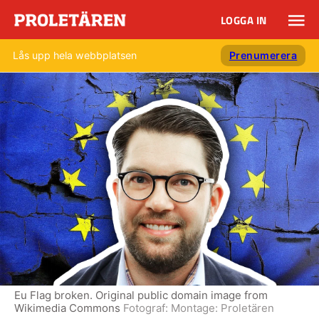
LOGGA IN
Lås upp hela webbplatsen
Prenumerera
Eu Flag broken. Original public domain image from
Wikimedia Commons
Fotograf:
Montage: Proletären