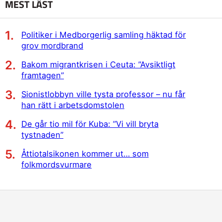
MEST LÄST
Politiker i Medborgerlig samling häktad för
grov mordbrand
Bakom migrantkrisen i Ceuta: ”Avsiktligt
framtagen”
Sionistlobbyn ville tysta professor – nu får
han rätt i arbetsdomstolen
De går tio mil för Kuba: ”Vi vill bryta
tystnaden”
Åttiotalsikonen kommer ut… som
folkmordsvurmare