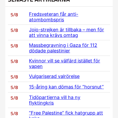
5/8
Fredsveteran får anti-
atombombspris
5/8
Jojo-strejken är tillbaka – men för
att vinna krävs omtag
5/8
Massbegravning i Gaza för 112
dödade palestinier
5/8
Kvinnor vill se välfärd istället för
vapen
5/8
Vulgariserad valrörelse
5/8
15-åring kan dömas för ”horsnut”
5/8
Tidöpartierna vill ha ny
flyktingkris
5/8
”Free Palestine” fick hatgrupp att