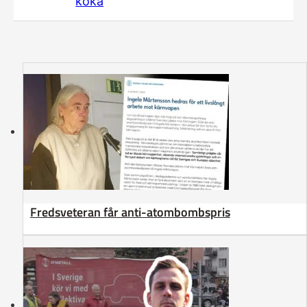
koka
Fredsveteran får anti-atombombspris