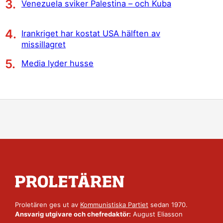
Venezuela sviker Palestina – och Kuba
Irankriget har kostat USA hälften av
missillagret
Media lyder husse
Proletären ges ut av
Kommunistiska Partiet
sedan 1970.
Ansvarig utgivare och chefredaktör:
August Eliasson