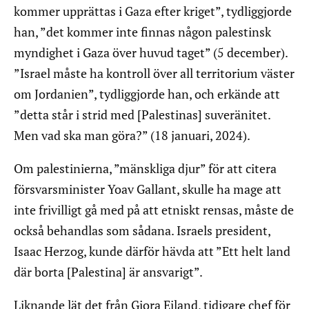
kommer upprättas i Gaza efter kriget”, tydliggjorde
han, ”det kommer inte finnas någon palestinsk
myndighet i Gaza över huvud taget” (5 december).
”Israel måste ha kontroll över all territorium väster
om Jordanien”, tydliggjorde han, och erkände att
”detta står i strid med [Palestinas] suveränitet.
Men vad ska man göra?” (18 januari, 2024).
Om palestinierna, ”mänskliga djur” för att citera
försvarsminister Yoav Gallant, skulle ha mage att
inte frivilligt gå med på att etniskt rensas, måste de
också behandlas som sådana. Israels president,
Isaac Herzog, kunde därför hävda att ”Ett helt land
där borta [Palestina] är ansvarigt”.
Liknande lät det från Giora Eiland, tidigare chef för