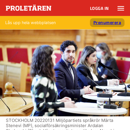
LOGGA IN
Lås upp hela webbplatsen
Prenumerera
STOCKHOLM 20220131 Miljöpartiets språkrör Märta
Stenevi (MP), socialförsäkringsminister Ardalan