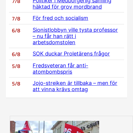
7/8
Politiker i Medborgerlig samling
häktad för grov mordbrand
7/8
För fred och socialism
6/8
Sionistlobbyn ville tysta professor
– nu får han rätt i
arbetsdomstolen
6/8
SOK duckar Proletärens frågor
5/8
Fredsveteran får anti-
atombombspris
5/8
Jojo-strejken är tillbaka – men för
att vinna krävs omtag