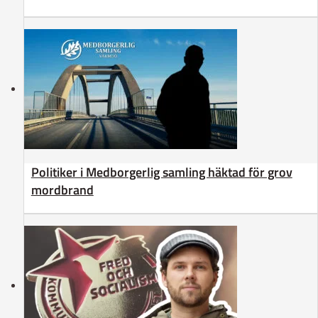
Politiker i Medborgerlig samling häktad för grov
mordbrand