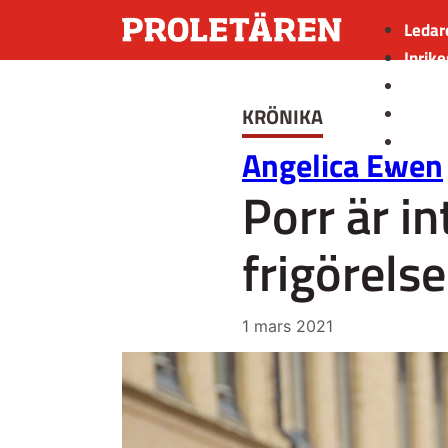
Ledar
Inrike
Utrik
KRÖNIKA
Kultu
Sport
Angelica Ewen
Insän
Porr är in
frigörelse
1 mars 2021