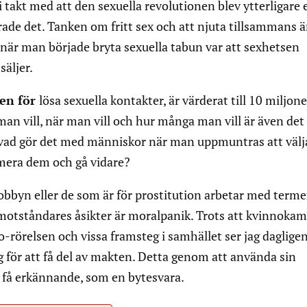
i takt med att den sexuella revolutionen blev ytterligare 
de det. Tanken om fritt sex och att njuta tillsammans ä
när man började bryta sexuella tabun var att sexhetsen
säljer.
men för
lösa sexuella kontakter, är värderat till 10 miljone
man vill, när man vill och hur många man vill är även det
 vad gör det med människor när man uppmuntras att välj
umera dem och gå vidare?
rlobbyn eller de som är för prostitution arbetar med term
rrmotståndares åsikter är moralpanik. Trots att kvinnoka
o-rörelsen och vissa framsteg i samhället ser jag dagligen
g för att få del av makten. Detta genom att använda sin
tt få erkännande, som en bytesvara.