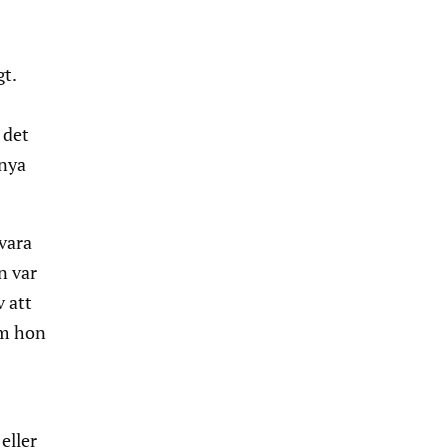
gt.
 det
 nya
.
vara
n var
v att
om hon
eller