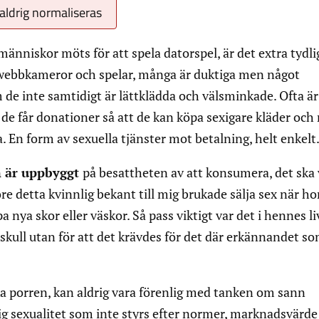
aldrig normaliseras
r människor möts för att spela datorspel, är det extra tydli
a webbkameror och spelar, många är duktiga men något
 de inte samtidigt är lättklädda och välsminkade. Ofta är
 de får donationer så att de kan köpa sexigare kläder och
a. En form av sexuella tjänster mot betalning, helt enkelt
m är uppbyggt
på besattheten av att konsumera, det ska 
re detta kvinnlig bekant till mig brukade sälja sex när ho
 nya skor eller väskor. Så pass viktigt var det i hennes li
en skull utan för att det krävdes för det där erkännandet s
ka porren, kan aldrig vara förenlig med tanken om sann
lig sexualitet som inte styrs efter normer, marknadsvärde 