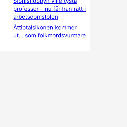
Sionistlobbyn ville tysta
professor – nu får han rätt i
arbetsdomstolen
Åttiotalsikonen kommer
ut… som folkmordsvurmare