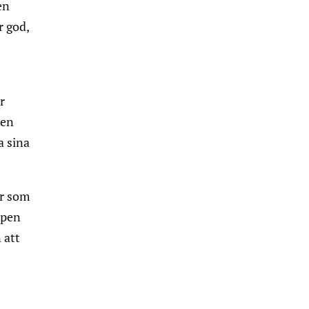
en
r god,
r
 en
a sina
er som
mpen
 att