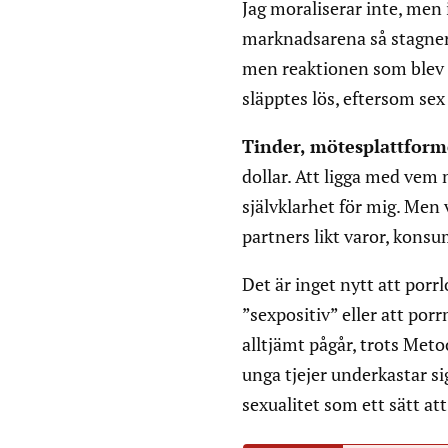
Jag moraliserar inte, men 
marknadsarena så stagnera
men reaktionen som blev 
släpptes lös, eftersom sex 
Tinder, mötesplattfor
dollar. Att ligga med vem 
självklarhet för mig. Men
partners likt varor, kons
Det är inget nytt att por
”sexpositiv” eller att po
alltjämt pågår, trots Meto
unga tjejer underkastar si
sexualitet som ett sätt a