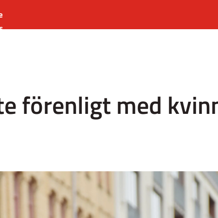
e
s
es
r
t
te förenligt med kvin