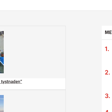
ME
ta tystnaden”