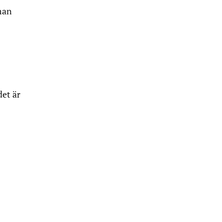
man
det är