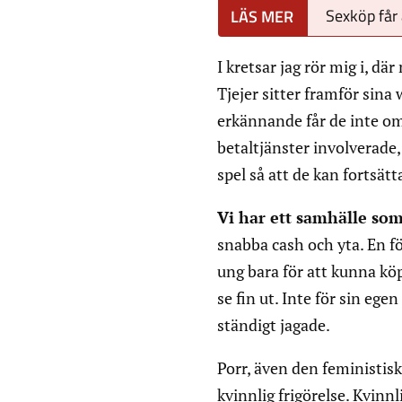
Sexköp får 
I kretsar jag rör mig i, dä
Tjejer sitter framför sin
erkännande får de inte om
betaltjänster involverade,
spel så att de kan fortsätt
Vi har ett samhälle so
snabba cash och yta. En fö
ung bara för att kunna köpa
se fin ut. Inte för sin eg
ständigt jagade.
Porr, även den feministis
kvinnlig frigörelse. Kvinn