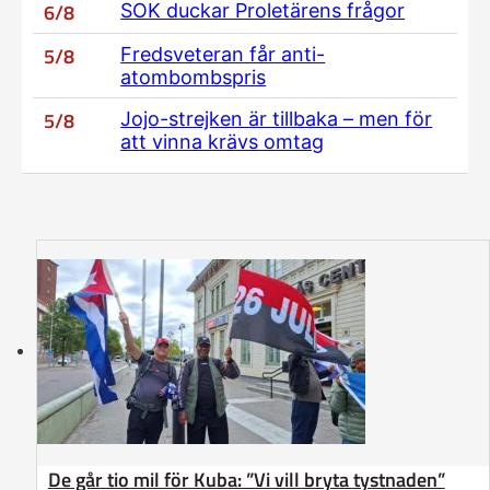
6/8
SOK duckar Proletärens frågor
5/8
Fredsveteran får anti-
atombombspris
5/8
Jojo-strejken är tillbaka – men för
att vinna krävs omtag
De går tio mil för Kuba: ”Vi vill bryta tystnaden”