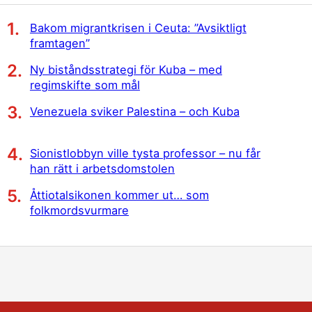
Bakom migrantkrisen i Ceuta: ”Avsiktligt
framtagen”
Ny biståndsstrategi för Kuba – med
regimskifte som mål
Venezuela sviker Palestina – och Kuba
Sionistlobbyn ville tysta professor – nu får
han rätt i arbetsdomstolen
Åttiotalsikonen kommer ut… som
folkmordsvurmare