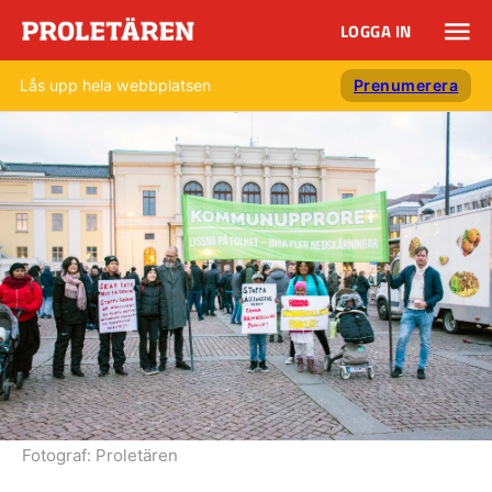
LOGGA IN
Lås upp hela webbplatsen
Prenumerera
Fotograf:
Proletären