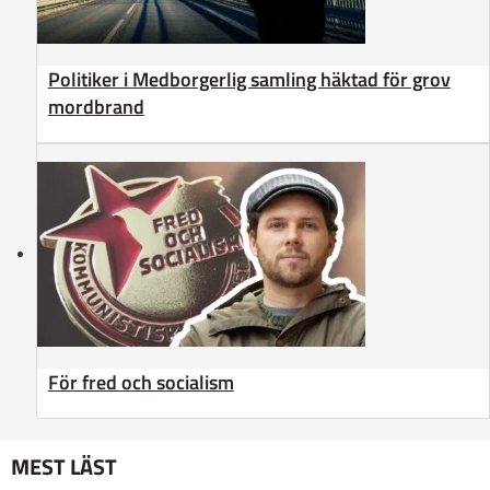
Politiker i Medborgerlig samling häktad för grov
mordbrand
För fred och socialism
MEST LÄST