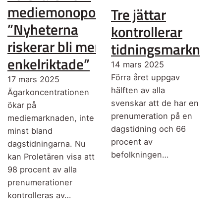
mediemonopolen:
Tre jättar
”Nyheterna
kontrollerar
riskerar bli mer
tidningsmarknad
enkelriktade”
14 mars 2025
Förra året uppgav
17 mars 2025
hälften av alla
Ägarkoncentrationen
svenskar att de har en
ökar på
prenumeration på en
mediemarknaden, inte
dagstidning och 66
minst bland
procent av
dagstidningarna. Nu
befolkningen…
kan Proletären visa att
98 procent av alla
prenumerationer
kontrolleras av…