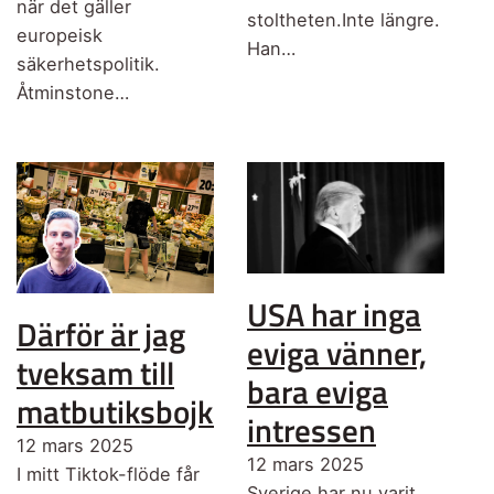
när det gäller
stoltheten.Inte längre.
europeisk
Han…
säkerhetspolitik.
Åtminstone…
USA har inga
Därför är jag
eviga vänner,
tveksam till
bara eviga
matbutiksbojkotten
intressen
12 mars 2025
12 mars 2025
I mitt Tiktok-flöde får
Sverige har nu varit