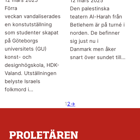
12 mars 2025
12 mars 2025
Förra
Den palestinska
veckan vandaliserades
teatern Al-Harah från
en konstutställning
Betlehem är på turné i
som studenter skapat
norden. De befinner
på Göteborgs
sig just nu i
universitets (GU)
Danmark men åker
konst- och
snart över sundet till…
designhögskola, HDK-
Valand. Utställningen
belyste Israels
folkmord i…
1
2
→