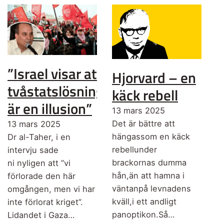
”Israel visar att
Hjorvard – en
tvåstatslösningen
käck rebell
är en illusion”
13 mars 2025
Det är bättre att
13 mars 2025
hängassom en käck
Dr al-Taher, i en
rebellunder
intervju sade
brackornas dumma
ni nyligen att ”vi
hån,än att hamna i
förlorade den här
väntanpå levnadens
omgången, men vi har
kväll,i ett andligt
inte förlorat kriget”.
panoptikon.Så…
Lidandet i Gaza…