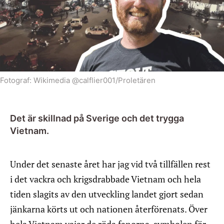
Fotograf:
Wikimedia @calflier001/Proletären
Det är skillnad på Sverige och det trygga
Vietnam.
Under det senaste året har jag vid två tillfällen rest
i det vackra och krigsdrabbade Vietnam och hela
tiden slagits av den utveckling landet gjort sedan
jänkarna körts ut och nationen återförenats. Över
hela Vietnam vajar de röda fanorna, symbolen för