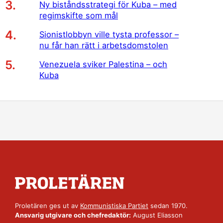
Ny biståndsstrategi för Kuba – med
regimskifte som mål
Sionistlobbyn ville tysta professor –
nu får han rätt i arbetsdomstolen
Venezuela sviker Palestina – och
Kuba
Proletären ges ut av
Kommunistiska Partiet
sedan 1970.
Ansvarig utgivare och chefredaktör:
August Eliasson