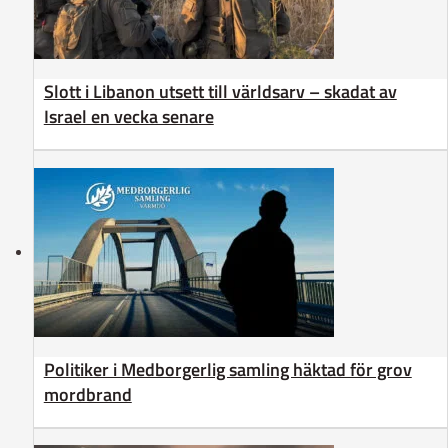
Slott i Libanon utsett till världsarv – skadat av
Israel en vecka senare
Politiker i Medborgerlig samling häktad för grov
mordbrand