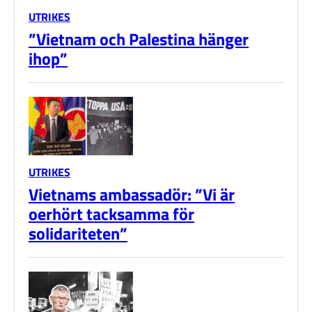
UTRIKES
”Vietnam och Palestina hänger
ihop”
UTRIKES
Vietnams ambassadör: ”Vi är
oerhört tacksamma för
solidariteten”