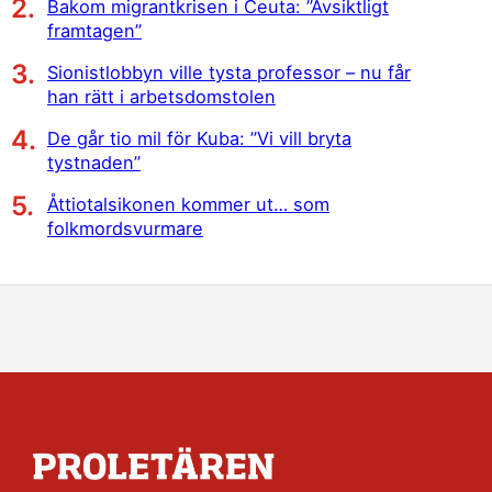
Bakom migrantkrisen i Ceuta: ”Avsiktligt
framtagen”
Sionistlobbyn ville tysta professor – nu får
han rätt i arbetsdomstolen
De går tio mil för Kuba: ”Vi vill bryta
tystnaden”
Åttiotalsikonen kommer ut… som
folkmordsvurmare