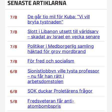
SENASTE ARTIKLARNA
7/8
De går tio mil för Kuba: ”Vi vill
bryta tystnaden”
7/8
Slott i Libanon utsett till världsarv
– skadat av Israel en vecka senare
7/8
Politiker i Medborgerlig samling
häktad för grov mordbrand
7/8
För fred och socialism
6/8
Sionistlobbyn ville tysta professor
– nu får han rätt i
arbetsdomstolen
6/8
SOK duckar Proletärens frågor
5/8
Fredsveteran får anti-
atombombspris