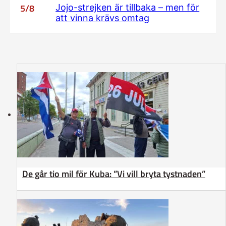
5/8
Jojo-strejken är tillbaka – men för
att vinna krävs omtag
De går tio mil för Kuba: ”Vi vill bryta tystnaden”