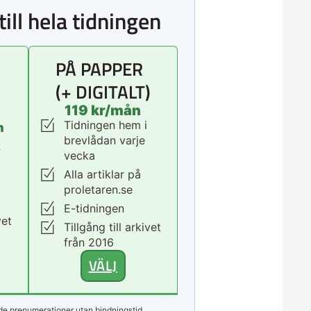
till hela tidningen
PÅ PAPPER
(+ DIGITALT)
119 kr/mån
Tidningen hem i
n
brevlådan varje
.
vecka
Alla artiklar på
proletaren.se
E-tidningen
vet
Tillgång till arkivet
från 2016
VÄLJ
e prenumerationer utan bindningstid.