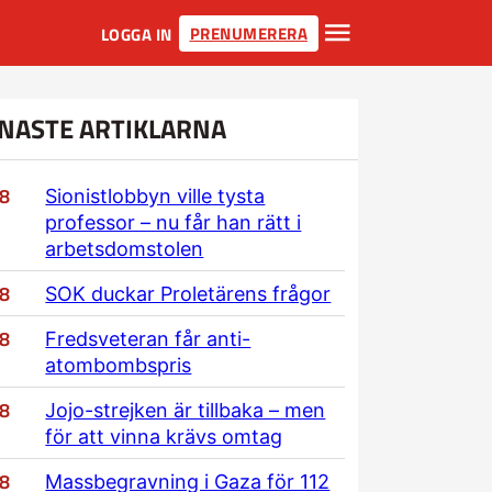
PRENUMERERA
LOGGA IN
NASTE ARTIKLARNA
/8
Sionistlobbyn ville tysta
professor – nu får han rätt i
arbetsdomstolen
/8
SOK duckar Proletärens frågor
/8
Fredsveteran får anti-
atombombspris
/8
Jojo-strejken är tillbaka – men
för att vinna krävs omtag
/8
Massbegravning i Gaza för 112