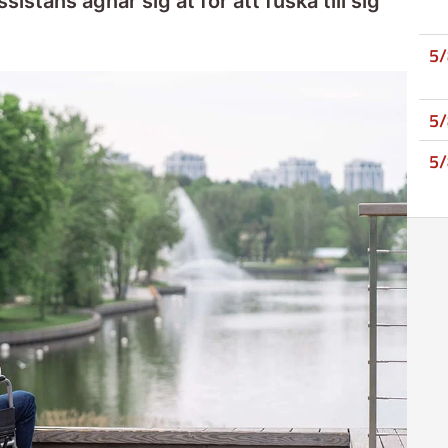
istans ägnar sig åt för att fuska till sig
5
5
5