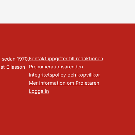
Kontaktuppgifter till redaktionen
t
sedan 1970.
Prenumerationsärenden
t Eliasson
Integritetspolicy
och
köpvillkor
Mer information om Proletären
Logga in