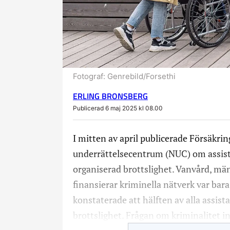
Fotograf:
Genrebild/Forsethi
ERLING BRONSBERG
Publicerad 6 maj 2025 kl 08.00
I mitten av april publicerade Försäkri
underrättelsecentrum (NUC) om assist
organiserad brottslighet. Vanvård, m
finansierar kriminella nätverk var bar
konstaterade att hälften av alla assist
brottslighet. Frågan om kriminalitet