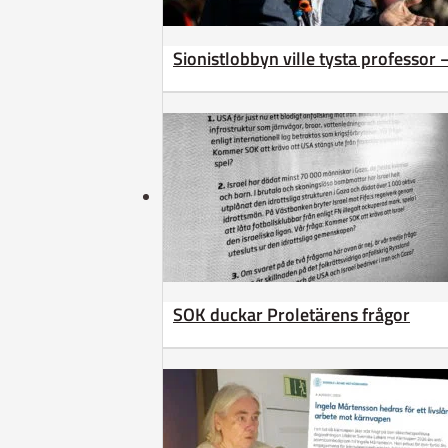
Sionistlobbyn ville tysta professor 
SOK duckar Proletärens frågor