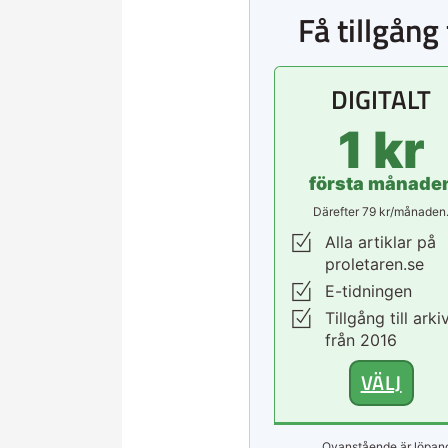
Få tillgång 
DIGITALT
1 kr
första månade
Därefter 79 kr/månaden
Alla artiklar på
proletaren.se
E-tidningen
Tillgång till arki
från 2016
VÄLJ
Ovanstående är löpand