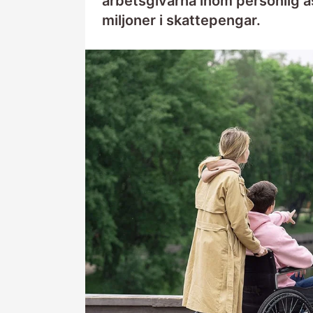
arbetsgivarna inom personlig ass
miljoner i skattepengar.