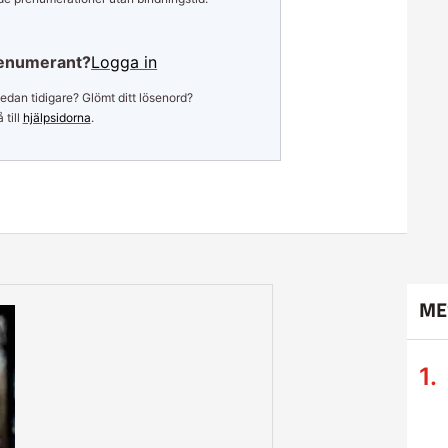
enumerant?
Logga in
edan tidigare? Glömt ditt lösenord?
 till
hjälpsidorna
.
ME