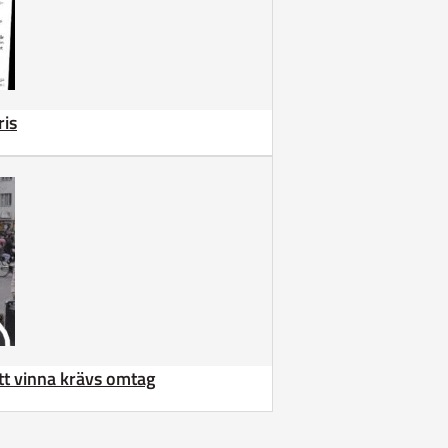
ris
att vinna krävs omtag