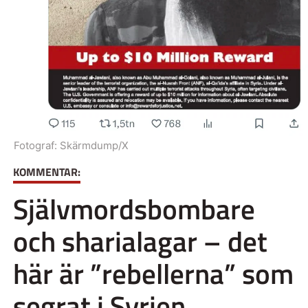
Fotograf:
Skärmdump/X
KOMMENTAR:
Självmordsbombare
och sharialagar – det
här är ”rebellerna” som
segrat i Syrien