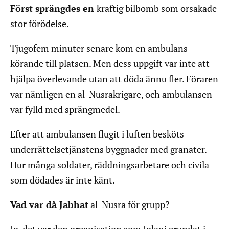
Först sprängdes en
kraftig bilbomb som orsakade
stor förödelse.
Tjugofem minuter senare kom en ambulans
körande till platsen. Men dess uppgift var inte att
hjälpa överlevande utan att döda ännu fler. Föraren
var nämligen en al-Nusrakrigare, och ambulansen
var fylld med sprängmedel.
Efter att ambulansen flugit i luften besköts
underrättelsetjänstens byggnader med granater.
Hur många soldater, räddningsarbetare och civila
som dödades är inte känt.
Vad var då Jabhat
al-Nusra för grupp?
Jo, det var den organisation som Jolani grundat i