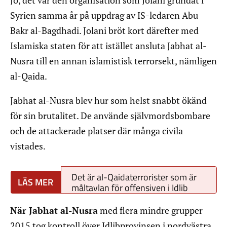
Syrien samma år på uppdrag av IS-ledaren Abu
Bakr al-Bagdhadi. Jolani bröt kort därefter med
Islamiska staten för att istället ansluta Jabhat al-
Nusra till en annan islamistisk terrorsekt, nämligen
al-Qaida.
Jabhat al-Nusra blev hur som helst snabbt ökänd
för sin brutalitet. De använde självmordsbombare
och de attackerade platser där många civila
vistades.
Det är al-Qaidaterrorister som är
måltavlan för offensiven i Idlib
När Jabhat al-Nusra
med flera mindre grupper
2015 tog kontroll över Idlibprovinsen i nordvästra