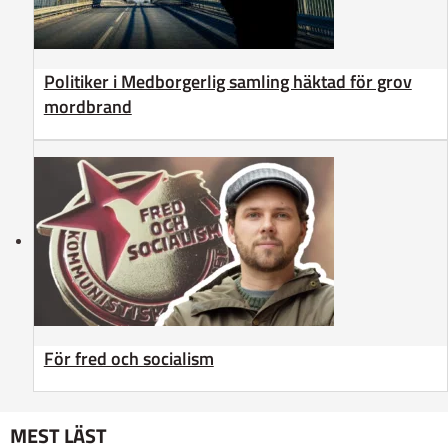
Politiker i Medborgerlig samling häktad för grov
mordbrand
För fred och socialism
MEST LÄST