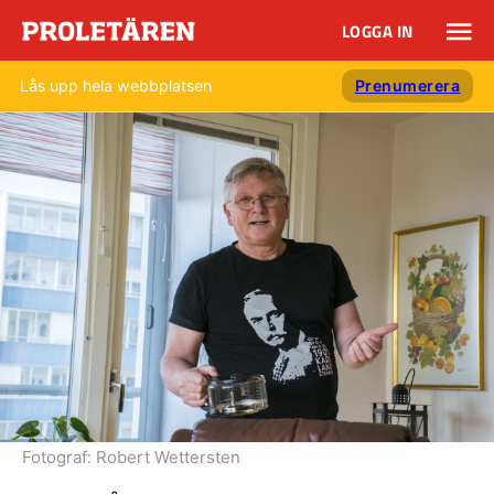
LOGGA IN
Lås upp hela webbplatsen
Prenumerera
Fotograf:
Robert Wettersten