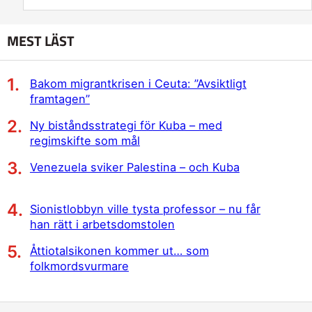
MEST LÄST
Bakom migrantkrisen i Ceuta: ”Avsiktligt
framtagen”
Ny biståndsstrategi för Kuba – med
regimskifte som mål
Venezuela sviker Palestina – och Kuba
Sionistlobbyn ville tysta professor – nu får
han rätt i arbetsdomstolen
Åttiotalsikonen kommer ut… som
folkmordsvurmare