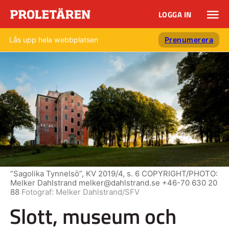
LOGGA IN
Lås upp hela webbplatsen
Prenumerera
”Sagolika Tynnelsö”, KV 2019/4, s. 6 COPYRIGHT/PHOTO:
Melker Dahlstrand melker@dahlstrand.se +46-70 630 20
88
Fotograf:
Melker Dahlstrand/SFV
Slott, museum och