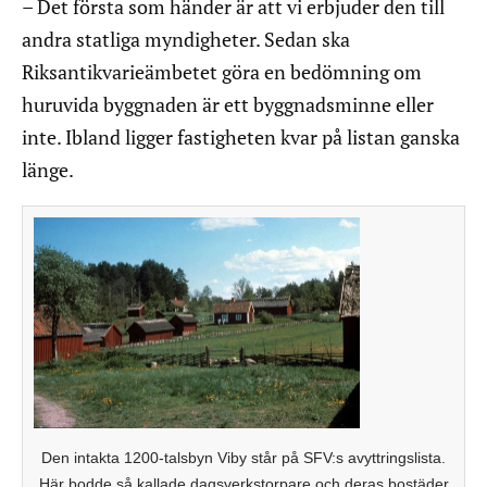
– Det första som händer är att vi erbjuder den till
andra statliga myndigheter. Sedan ska
Riksantikvarieämbetet göra en bedömning om
huruvida byggnaden är ett byggnadsminne eller
inte. Ibland ligger fastigheten kvar på listan ganska
länge.
Den intakta 1200-talsbyn Viby står på SFV:s avyttringslista.
Här bodde så kallade dagsverkstorpare och deras bostäder