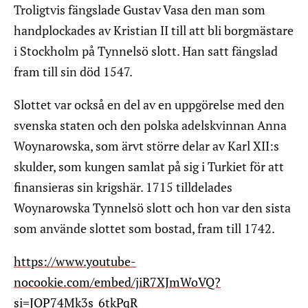
Troligtvis fängslade Gustav Vasa den man som
handplockades av Kristian II till att bli borgmästare
i Stockholm på Tynnelsö slott. Han satt fängslad
fram till sin död 1547.
Slottet var också en del av en uppgörelse med den
svenska staten och den polska adelskvinnan Anna
Woynarowska, som ärvt större delar av Karl XII:s
skulder, som kungen samlat på sig i Turkiet för att
finansieras sin krigshär. 1715 tilldelades
Woynarowska Tynnelsö slott och hon var den sista
som använde slottet som bostad, fram till 1742.
https://www.youtube-
nocookie.com/embed/jiR7XJmWoVQ?
si=JOP74Mk3s_6tkPqR