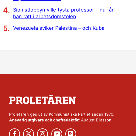
Sionistlobbyn ville tysta professor – nu får
han rätt i arbetsdomstolen
Venezuela sviker Palestina – och Kuba
Proletären ges ut av
Kommunistiska Partiet
sedan 1970.
Ansvarig utgivare och chefredaktör:
August Eliasson