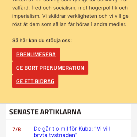
välfärd, fred och socialism, mot högerpolitik och
imperialism. Vi skildrar verkligheten och vi vill ge
röst åt dem som sällan får höras i andra medier.
Så här kan du stödja oss:
PRENUMERERA
GE BORT PRENUMERATION
GE ETT BIDRAG
SENASTE ARTIKLARNA
7/8
De går tio mil för Kuba: ”Vi vill
bryta tystnaden”