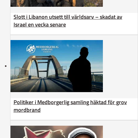
Slott i Libanon utsett till världsarv – skadat av
Israel en vecka senare
Politiker i Medborgerlig samling häktad för grov
mordbrand