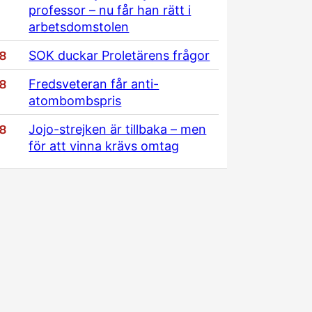
professor – nu får han rätt i
arbetsdomstolen
/8
SOK duckar Proletärens frågor
/8
Fredsveteran får anti-
atombombspris
/8
Jojo-strejken är tillbaka – men
för att vinna krävs omtag