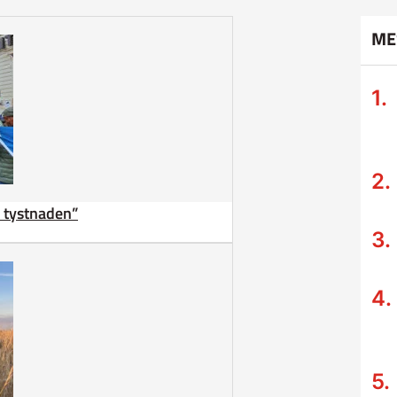
ME
ta tystnaden”