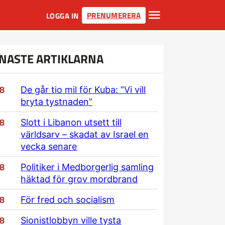
PRENUMERERA
LOGGA IN
NASTE ARTIKLARNA
/8
De går tio mil för Kuba: ”Vi vill
bryta tystnaden”
/8
Slott i Libanon utsett till
världsarv – skadat av Israel en
vecka senare
/8
Politiker i Medborgerlig samling
häktad för grov mordbrand
/8
För fred och socialism
/8
Sionistlobbyn ville tysta