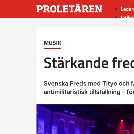
Ledar
Inrike
Utrik
Kultu
MUSIK
Sport
Insän
Stärkande fre
Svenska Freds med Tityo och M
antimilitaristisk tillställning –