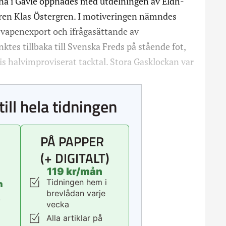
rna i Gävle öppnades med utdelningen av Eldh-
ttaren Klas Östergren. I motiveringen nämndes
 vapenexport och ifrågasättande av
s tillbaka till Svenska Freds på stående fot,
is halvimproviserat tacktal. Stora Gasklockan var
till hela tidningen
PÅ PAPPER
(+ DIGITALT)
119 kr/mån
Tidningen hem i
n
brevlådan varje
.
vecka
Alla artiklar på