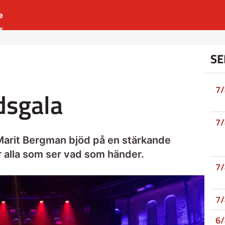
e
s
es
SE
r
t
7
dsgala
7
arit Bergman bjöd på en stärkande
 för alla som ser vad som händer.
7
7
6