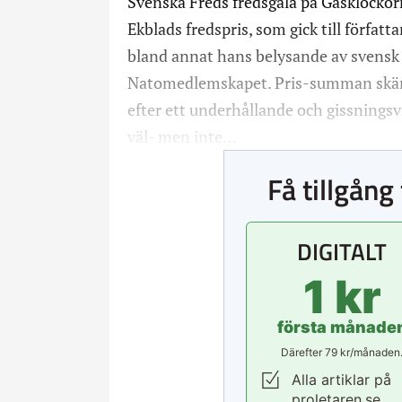
Svenska Freds fredsgala på Gasklocko
Ekblads fredspris, som gick till förfa
bland annat hans belysande av svensk
Natomedlemskapet. Pris-summan skänkte
efter ett underhållande och gissningsv
väl- men inte…
Få tillgång 
DIGITALT
1 kr
första månade
Därefter 79 kr/månaden
Alla artiklar på
proletaren.se