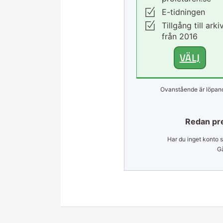
E-tidningen
Tillgång till arki
från 2016
VÄLJ
Ovanstående är löpand
Redan pr
Har du inget konto s
Gå