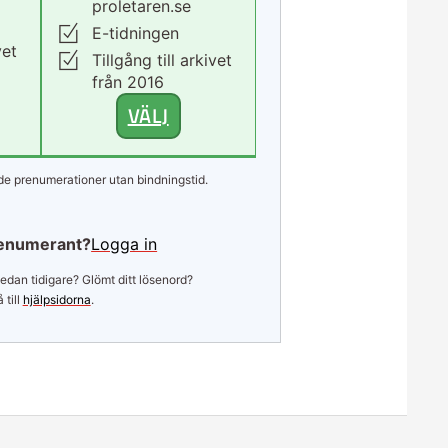
proletaren.se
E-tidningen
vet
Tillgång till arkivet
från 2016
VÄLJ
e prenumerationer utan bindningstid.
enumerant?
Logga in
edan tidigare? Glömt ditt lösenord?
 till
hjälpsidorna
.