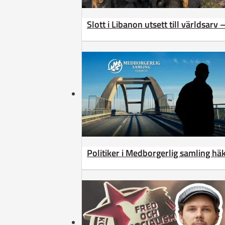
Slott i Libanon utsett till världsarv
Politiker i Medborgerlig samling h