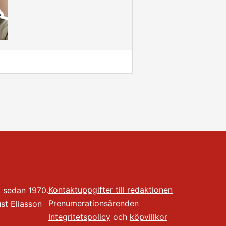
Kontaktuppgifter till redaktionen
t
sedan 1970.
Prenumerationsärenden
t Eliasson
Integritetspolicy
och
köpvillkor