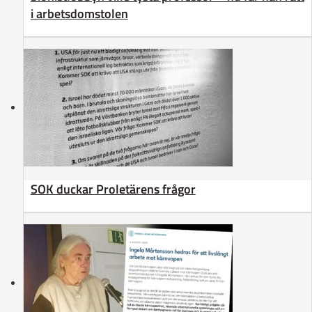
i arbetsdomstolen
SOK duckar Proletärens frågor