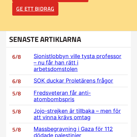
GE ETT BIDRAG
SENASTE ARTIKLARNA
6/8
Sionistlobbyn ville tysta professor
– nu får han rätt i
arbetsdomstolen
6/8
SOK duckar Proletärens frågor
5/8
Fredsveteran får anti-
atombombspris
5/8
Jojo-strejken är tillbaka – men för
att vinna krävs omtag
5/8
Massbegravning i Gaza för 112
dödade palestinier