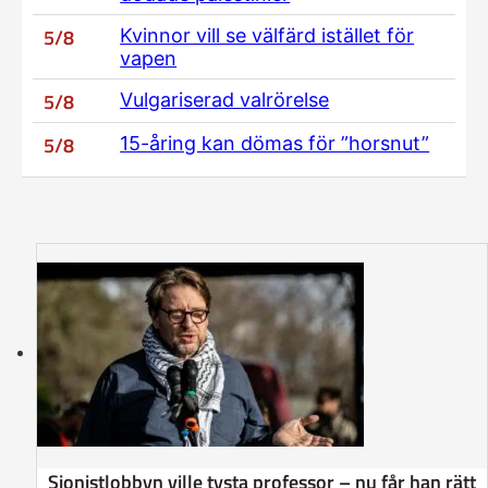
5/8
Kvinnor vill se välfärd istället för
vapen
5/8
Vulgariserad valrörelse
5/8
15-åring kan dömas för ”horsnut”
Sionistlobbyn ville tysta professor – nu får han rätt