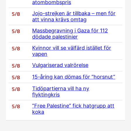
atombombspris
5/8
Jojo-strejken är tillbaka – men för
att vinna krävs omtag
5/8
Massbegravning i Gaza för 112
dödade palestinier
5/8
Kvinnor vill se välfärd istället för
vapen
5/8
Vulgariserad valrörelse
5/8
15-åring kan dömas för ”horsnut”
5/8
Tidöpartierna vill ha ny
flyktingkris
5/8
”Free Palestine” fick hatgrupp att
koka