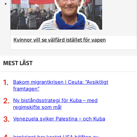
Kvinnor vill se välfärd istället för vapen
MEST LÄST
Bakom migrantkrisen i Ceuta: ”Avsiktligt
framtagen”
Ny biståndsstrategi för Kuba – med
regimskifte som mål
Venezuela sviker Palestina – och Kuba
Irankriget har kostat USA hälften av