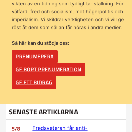
vikten av en tidning som
tydligt tar ställning. För
välfärd, fred och socialism, mot högerpolitik och
imperialism. Vi skildrar verkligheten och vi vill ge
röst åt dem som sällan får höras i andra medier.
Så här kan du stödja oss:
PRENUMERERA
GE BORT PRENUMERATION
GE ETT BIDRAG
SENASTE ARTIKLARNA
5/8
Fredsveteran får anti-