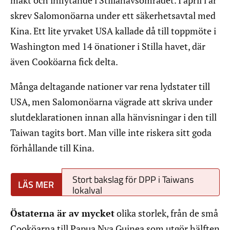
makt och inflytande i Stillahavsområdet. I april i år
skrev Salomonöarna under ett säkerhetsavtal med
Kina. Ett lite yrvaket USA kallade då till toppmöte i
Washington med 14 önationer i Stilla havet, där
även Cooköarna fick delta.
Många deltagande nationer var rena lydstater till
USA, men Salomonöarna vägrade att skriva under
slutdeklarationen innan alla hänvisningar i den till
Taiwan tagits bort. Man ville inte riskera sitt goda
förhållande till Kina.
Stort bakslag för DPP i Taiwans
lokalval
Östaterna är av mycket
olika storlek, från de små
Cooköarna till Papua Nya Guinea som utgör hälften