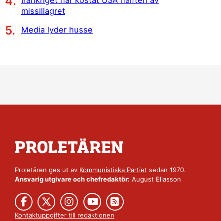
missillagret
Media lyder husse
Proletären ges ut av
Kommunistiska Partiet
sedan 1970.
Ansvarig utgivare och chefredaktör:
August Eliasson
Kontaktuppgifter till redaktionen