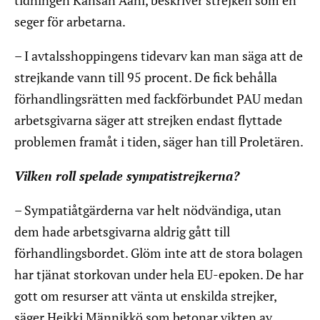
tidningen Kansan Ääni, beskriver strejken som en
seger för arbetarna.
– I avtalsshoppingens tidevarv kan man säga att de
strejkande vann till 95 procent. De fick behålla
förhandlingsrätten med fackförbundet PAU medan
arbetsgivarna säger att strejken endast flyttade
problemen framåt i tiden, säger han till Proletären.
Vilken roll spelade sympatistrejkerna?
– Sympatiåtgärderna var helt nödvändiga, utan
dem hade arbetsgivarna aldrig gått till
förhandlingsbordet. Glöm inte att de stora bolagen
har tjänat storkovan under hela EU-epoken. De har
gott om resurser att vänta ut enskilda strejker,
säger Heikki Männikkö som betonar vikten av