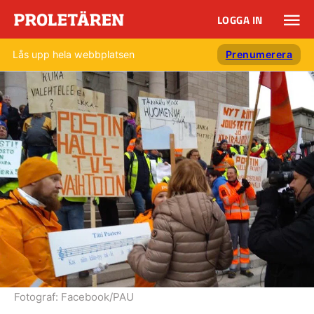
LOGGA IN
Lås upp hela webbplatsen
Prenumerera
Fotograf:
Facebook/PAU