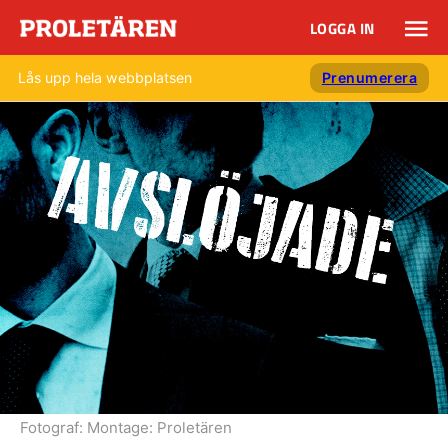
LOGGA IN
Lås upp hela webbplatsen
Prenumerera
Fotograf:
Montage: Proletären