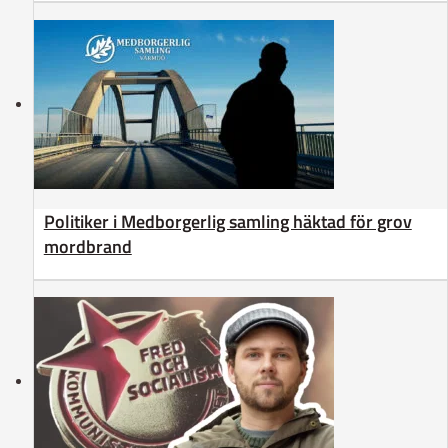
Politiker i Medborgerlig samling häktad för grov
mordbrand