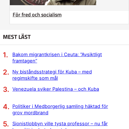
För fred och socialism
MEST LÄST
Bakom migrantkrisen i Ceuta: ”Avsiktligt
framtagen”
Ny biståndsstrategi för Kuba – med
regimskifte som mål
Venezuela sviker Palestina – och Kuba
Politiker i Medborgerlig samling häktad för
grov mordbrand
Sionistlobbyn ville tysta professor – nu får