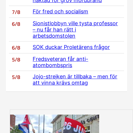
häktad för grov mordbrand
7/8
För fred och socialism
6/8
Sionistlobbyn ville tysta professor
– nu får han rätt i
arbetsdomstolen
6/8
SOK duckar Proletärens frågor
5/8
Fredsveteran får anti-
atombombspris
5/8
Jojo-strejken är tillbaka – men för
att vinna krävs omtag